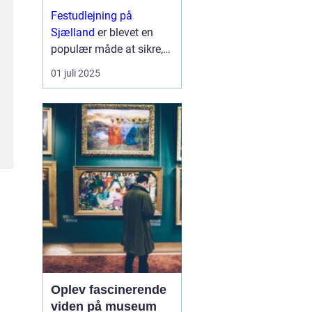
Festudlejning på
Sjælland
er blevet en
populær måde at sikre,
at ethvert arrangement
01 juli 2025
får en ekstra dimension
af sjov og kreativitet. Fra
børnef&osla...
Oplev fascinerende
viden på museum