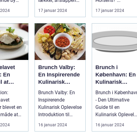
ende by
lækker, afslappende
Horsens? ...
de i
måltid med venner
 2024
17 januar 2024
17 januar 2024
land,
eller familie....
 D...
lavet
Brunch Valby:
Brunch i
: En
En Inspirerende
København: En
l at
Kulinarisk
Kulinarisk
re dine
Oplevelse for
Oplevelse for
ion:
Brunch Valby: En
Brunch i Københav
rrejsende
Eventyrrejsende
Eventyrrejsend
avet
Inspirerende
- Den Ultimative
kpacker-
og Backpackere
og Backpacker
r blevet en
Kulinarisk Oplevelse
Guide til en
 med en
 måde at
Introduktion til
Kulinarisk Oplevels
 og
nner og
Brunch Valby ...
Introduktion til
 2024
16 januar 2024
16 januar 2024
sk
il en
Brunch i Kø...
ret måltid
.