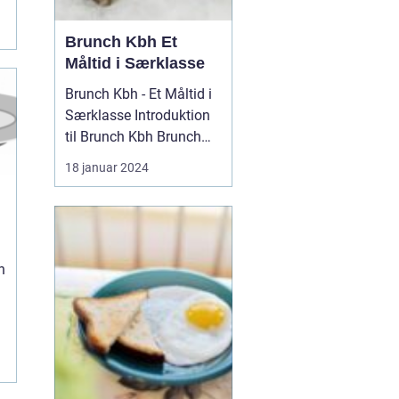
Brunch Kbh Et
Måltid i Særklasse
Brunch Kbh - Et Måltid i
Særklasse Introduktion
til Brunch Kbh Brunch
Kbh er en kulinar...
18 januar 2024
n
e
e
e