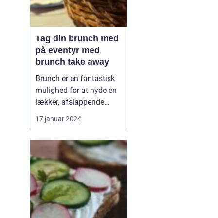
Tag din brunch med
på eventyr med
brunch take away
Brunch er en fantastisk
mulighed for at nyde en
lækker, afslappende
måltid med venner eller
17 januar 2024
familie. Men hvad gør
man, når man er på
farten eller ikke har tid til
at sidde og spise i en
restaurant? Svaret er
enkelt: brunch take
away. Med denne
innova...