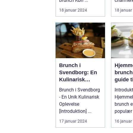
Brunch Kbh ...
charmer
beliggen
18 januar 2024
18 januar
Nordsjæl
Danmark.
Brunch i
Hjemme
Svendborg: En
brunch
Kulinarisk
guide ti
Oplevelse for
impone
Brunch i Svendborg
Introdukt
Eventyrrejsende
eventy
- En Unik Kulinarisk
Hjemmel
og Backpackere
og bac
Oplevelse
brunch e
venner
[Introduktion] ...
populær
lækker
samle ve
17 januar 2024
16 januar
histori
familie t
inspire
afslapp..