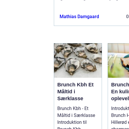
Mathias Damgaard
0
Brunch Kbh Et
Brunch 
Måltid i
En kuli
Særklasse
oplevel
eventy
Brunch Kbh - Et
Introdukt
rejsen
Måltid i Særklasse
Brunch H
backpa
Introduktion til
Hillerød 