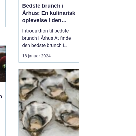
Bedste brunch i
Århus: En kulinarisk
oplevelse i den
danske by
Introduktion til bedste
brunch i Århus At finde
den bedste brunch i
Århus kan være en
18 januar 2024
udfordrende opgave for
enhver eventyrrejsende
eller backpacker. Århus
er kendt for sit
pulserende madscene,
n
og brunch er ingen
undtagelse. Byen har en
bred vifte af...