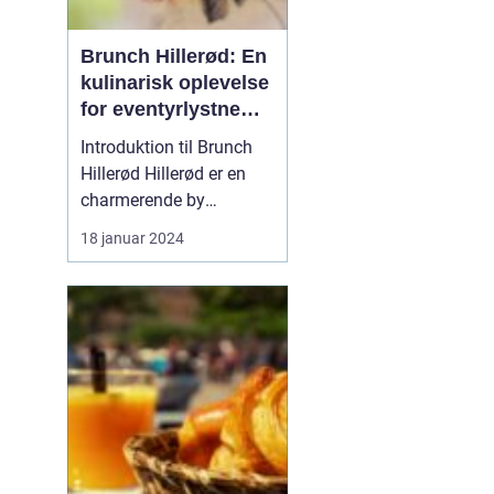
Brunch Hillerød: En
kulinarisk oplevelse
for eventyrlystne
rejsende og
Introduktion til Brunch
backpackere
Hillerød Hillerød er en
charmerende by
beliggende i
18 januar 2024
Nordsjælland, Danmark.
Det er et populært
rejsemål for
eventyrrejsende og
backpackere, der ønsker
at udforske de historiske
og naturlige skatte i
området. En af de mest
popul...