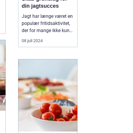
din jagtsucces
Jagt har længe været en
populær fritidsaktivitet,
der for mange ikke kun
er en hobby, men en
08 juli 2024
passion. Det udstyr, man
vælger at investere i, kan
betyde forskellen mellem
succes og fiasko i felten.
Moderne jagt kræver
den...