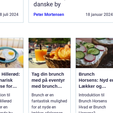
danske by
8 juli 2024
Peter Mortensen
18 januar 2024
Hillerød:
Tag din brunch
Brunch
narisk
med på eventyr
Horsens: Nyd e
se for
med brunch
Lækker og
rlystne
take away
Afslappende
ion til
Brunch er en
Introduktion til
de og
Morgenmad i
illerød
fantastisk mulighed
Brunch Horsens
ckere
Byen
er en
for at nyde en
Hvad er Brunch