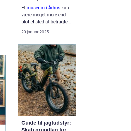
Et
museum i Århus
kan
være meget mere end
blot et sted at betragte
malerier og udstillinger.
20 januar 2025
Det er en rejse gennem
tid og rum, der inviterer
nysgerrige sind til at ...
Guide til jagtudstyr:
Skab grundlag for