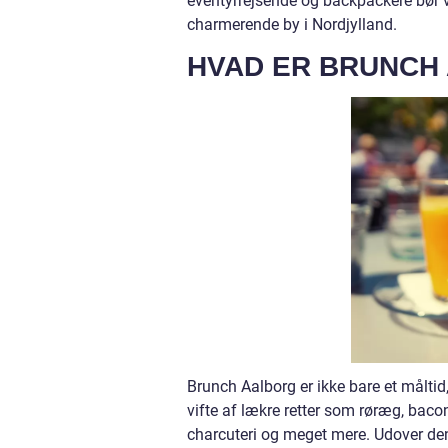
eventyrrejsende og backpackere bør vi
charmerende by i Nordjylland.
HVAD ER BRUNCH
Brunch Aalborg er ikke bare et måltid
vifte af lækre retter som røræg, bacon,
charcuteri og meget mere. Udover den