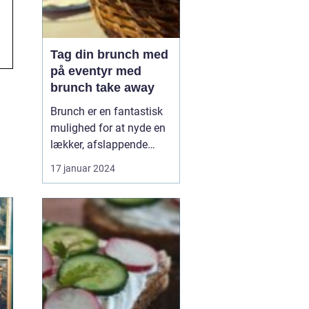
Tag din brunch med
på eventyr med
brunch take away
Brunch er en fantastisk
mulighed for at nyde en
lækker, afslappende
måltid med venner eller
17 januar 2024
familie. Men hvad gør
man, når man er på
farten eller ikke har tid til
at sidde og spise i en
restaurant? Svaret er
enkelt: brunch take
away. Med denne
innova...