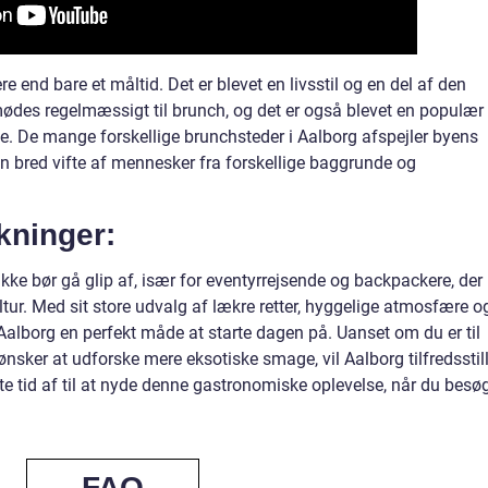
e end bare et måltid. Det er blevet en livsstil og en del af den
ødes regelmæssigt til brunch, og det er også blevet en populær
nde. De mange forskellige brunchsteder i Aalborg afspejler byens
en bred vifte af mennesker fra forskellige baggrunde og
kninger:
ikke bør gå glip af, især for eventyrrejsende og backpackere, der
tur. Med sit store udvalg af lækre retter, hyggelige atmosfære o
Aalborg en perfekt måde at starte dagen på. Uanset om du er til
ønsker at udforske mere eksotiske smage, vil Aalborg tilfredsstil
e tid af til at nyde denne gastronomiske oplevelse, når du besø
FAQ