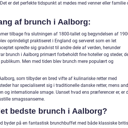
t er det perfekte tidspunkt at mødes med venner eller familie 
ng af brunch i Aalborg:
mmer tilbage fra slutningen af 1800-tallet og begyndelsen af 190
blev oprindeligt praktiseret i England og serveret som en let
ceptet spredte sig gradvist til andre dele af verden, herunder
 brunch i Aalborg primært forbeholdt fine hoteller og steder, d
de publikum. Men med tiden blev brunch mere populært og
alborg, som tilbyder en bred vifte af kulinariske retter med
steder har specialiseret sig i traditionelle danske retter, mens an
 og internationale smage. Uanset hvad ens præferencer er, er 
edsstille smagssanserne.
det bedste brunch i Aalborg?
ed byder på en fantastisk brunchbuffet med både klassiske briti