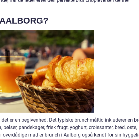
de, når de leder efter den perfekte brunchoplevelse i denne
 AALBORG?
, det er en begivenhed. Det typiske brunchmåltid inkluderer en b
 pølser, pandekager, frisk frugt, yoghurt, croissanter, brød, oste,
 overdådige mad er brunch i Aalborg også kendt for sin hyggel