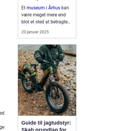
Et
museum i Århus
kan
være meget mere end
blot et sted at betragte
malerier og udstillinger.
20 januar 2025
Det er en rejse gennem
tid og rum, der inviterer
nysgerrige sind til at ...
red
Guide til jagtudstyr:
ige
Skab grundlag for