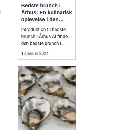
Bedste brunch i
t
Århus: En kulinarisk
oplevelse i den
danske by
Introduktion til bedste
brunch i Århus At finde
den bedste brunch i
Århus kan være en
18 januar 2024
udfordrende opgave for
enhver eventyrrejsende
eller backpacker. Århus
er kendt for sit
pulserende madscene,
og brunch er ingen
undtagelse. Byen har en
bred vifte af...