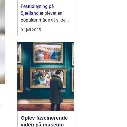
Festudlejning på
Sjælland
er blevet en
populær måde at sikre,
at ethvert arrangement
01 juli 2025
får en ekstra dimension
af sjov og kreativitet. Fra
børnef&osla...
r
i
Oplev fascinerende
viden på museum