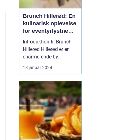
Brunch Hillerød: En
kulinarisk oplevelse
for eventyrlystne
rejsende og
Introduktion til Brunch
backpackere
Hillerød Hillerød er en
charmerende by
beliggende i
18 januar 2024
Nordsjælland, Danmark.
Det er et populært
rejsemål for
eventyrrejsende og
backpackere, der ønsker
at udforske de historiske
og naturlige skatte i
området. En af de mest
popul...