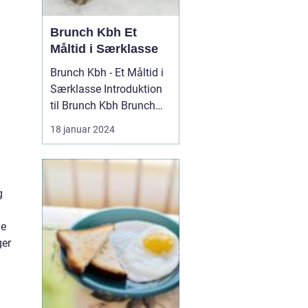
Brunch Kbh Et
Måltid i Særklasse
Brunch Kbh - Et Måltid i
Særklasse Introduktion
til Brunch Kbh Brunch
Kbh er en kulinar...
18 januar 2024
g
le
ger