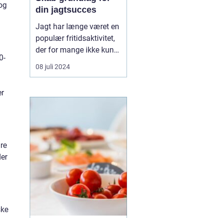
og
din jagtsucces
Jagt har længe været en
populær fritidsaktivitet,
der for mange ikke kun
0-
er en hobby, men en
08 juli 2024
passion. Det udstyr, man
vælger at investere i, kan
er
betyde forskellen mellem
succes og fiasko i felten.
Moderne jagt kræver
den...
dre
der
ske