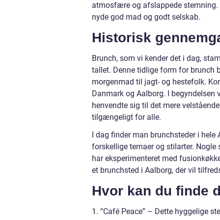
atmosfære og afslappede stemning. De
nyde god mad og godt selskab.
Historisk gennemga
Brunch, som vi kender det i dag, sta
tallet. Denne tidlige form for brunch 
morgenmad til jagt- og hestefolk. Kon
Danmark og Aalborg. I begyndelsen var
henvendte sig til det mere velståen
tilgængeligt for alle.
I dag finder man brunchsteder i hele A
forskellige temaer og stilarter. Nogle 
har eksperimenteret med fusionkøkken
et brunchsted i Aalborg, der vil tilfr
Hvor kan du finde 
1. “Café Peace” – Dette hyggelige st