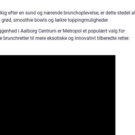
kig efter en sund og nærende brunchoplevelse, er dette stedet a
af grød, smoothie bowls og lækre toppingmuligheder.
iggenhed i Aalborg Centrum er Metropol et populært valg for
e brunchretter til mere eksotiske og innovativt tilberedte retter.