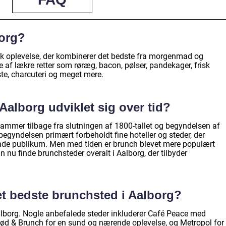
org?
k oplevelse, der kombinerer det bedste fra morgenmad og
te af lækre retter som røræg, bacon, pølser, pandekager, frisk
oste, charcuteri og meget mere.
alborg udviklet sig over tid?
tammer tilbage fra slutningen af 1800-tallet og begyndelsen af
 begyndelsen primært forbeholdt fine hoteller og steder, der
ende publikum. Men med tiden er brunch blevet mere populært
n nu finde brunchsteder overalt i Aalborg, der tilbyder
et bedste brunchsted i Aalborg?
Aalborg. Nogle anbefalede steder inkluderer Café Peace med
rød & Brunch for en sund og nærende oplevelse, og Metropol for