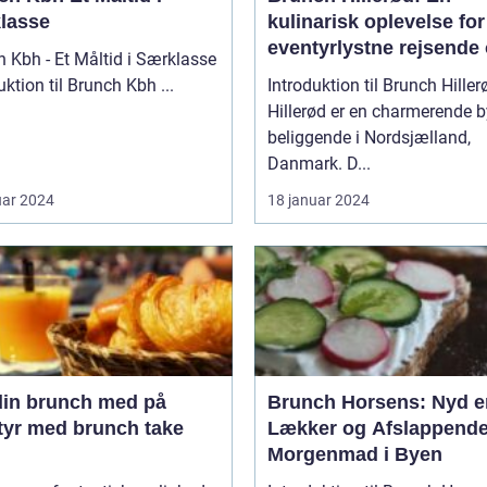
lasse
kulinarisk oplevelse for
eventyrlystne rejsende
 Kbh - Et Måltid i Særklasse
backpackere
Introduktion til Brunch Kbh ...
Introduktion til Brunch Hiller
Hillerød er en charmerende b
beliggende i Nordsjælland,
Danmark. D...
uar 2024
18 januar 2024
din brunch med på
Brunch Horsens: Nyd e
tyr med brunch take
Lækker og Afslappend
Morgenmad i Byen