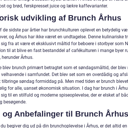
 ost og brød, ferskpresset juice og lækre kaffevarianter.
orisk udvikling af Brunch Århus
af de sidste par årtier har brunchkulturen oplevet en betydelig væ
over, og Århus har ikke været en undtagelse. Denne kulinariske t
 sig fra at være et eksklusivt måltid for beboere i storbyer som 
on til at blive en fast bestanddel af cafékulturen i mange byer 
, herunder Århus.
re blev brunch primært betragtet som et søndagsmåltid, der blev 
 velhavende i samfundet. Det blev set som en overdådig og afs
 tilbringe søndag formiddag på. Men med tiden er brunch bleve
lig for alle, uanset økonomisk situation. I dag har brunch i Årh
 sig til en stilfuld og moderne spiseoplevelse, der er elsket af bå
og besøgende.
 og Anbefalinger til Brunch Århu
du begiver dig ud på din brunchoplevelse i Århus, er det altid en