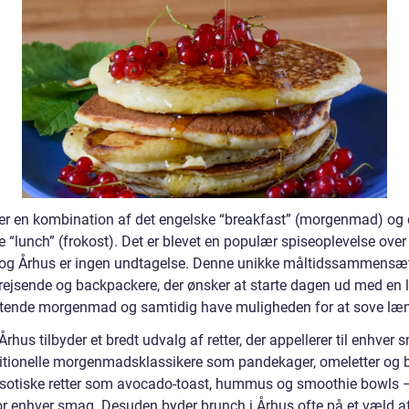
er en kombination af det engelske “breakfast” (morgenmad) og 
 “lunch” (frokost). Det er blevet en populær spiseoplevelse over
 og Århus er ingen undtagelse. Denne unikke måltidssammensæt
il rejsende og backpackere, der ønsker at starte dagen ud med en
ende morgenmad og samtidig have muligheden for at sove læn
rhus tilbyder et bredt udvalg af retter, der appellerer til enhver 
ditionelle morgenmadsklassikere som pandekager, omeletter og b
sotiske retter som avocado-toast, hummus og smoothie bowls –
or enhver smag. Desuden byder brunch i Århus ofte på et væld af