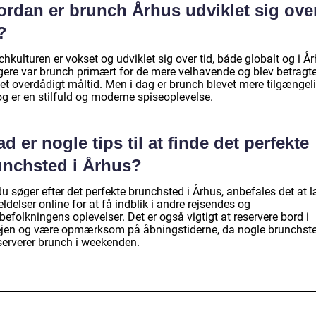
ordan er brunch Århus udviklet sig ove
?
hkulturen er vokset og udviklet sig over tid, både globalt og i År
igere var brunch primært for de mere velhavende og blev betragte
et overdådigt måltid. Men i dag er brunch blevet mere tilgængeli
og er en stilfuld og moderne spiseoplevelse.
d er nogle tips til at finde det perfekte
unchsted i Århus?
u søger efter det perfekte brunchsted i Århus, anbefales det at 
delser online for at få indblik i andre rejsendes og
befolkningens oplevelser. Det er også vigtigt at reservere bord i
ejen og være opmærksom på åbningstiderne, da nogle brunchst
serverer brunch i weekenden.