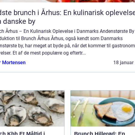
ste brunch i Århus: En kulinarisk oplevelse
 danske by
ch Århus – En Kulinarisk Oplevelse i Danmarks Andenstørste By
oduktion til Brunch Århus Århus, også kendt som Danmarks
nstørste by, har meget at byde på, når det kommer til gastronom
elser. Et af de mest populære og eftertr...
r Mortensen
18 januar
bh Et Måltid i
Brunch Hillerød: En