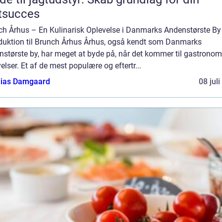
tsucces
ch Århus – En Kulinarisk Oplevelse i Danmarks Andenstørste By
oduktion til Brunch Århus Århus, også kendt som Danmarks
nstørste by, har meget at byde på, når det kommer til gastronom
elser. Et af de mest populære og eftertr...
ias Damgaard
08 jul