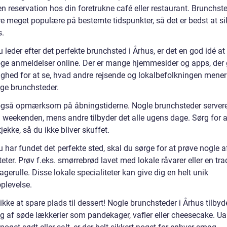
en reservation hos din foretrukne café eller restaurant. Brunchst
e meget populære på bestemte tidspunkter, så det er bedst at si
s.
 leder efter det perfekte brunchsted i Århus, er det en god idé at
ge anmeldelser online. Der er mange hjemmesider og apps, der 
ighed for at se, hvad andre rejsende og lokalbefolkningen mene
ige brunchsteder.
gså opmærksom på åbningstiderne. Nogle brunchsteder servere
i weekenden, mens andre tilbyder det alle ugens dage. Sørg for a
jekke, så du ikke bliver skuffet.
 har fundet det perfekte sted, skal du sørge for at prøve nogle a
teter. Prøv f.eks. smørrebrød lavet med lokale råvarer eller en tra
gerulle. Disse lokale specialiteter kan give dig en helt unik
plevelse.
kke at spare plads til dessert! Nogle brunchsteder i Århus tilby
lg af søde lækkerier som pandekager, vafler eller cheesecake. U