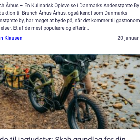
ch Århus – En Kulinarisk Oplevelse i Danmarks Andenstørste By
oduktion til Brunch Århus Århus, også kendt som Danmarks
nstørste by, har meget at byde på, når det kommer til gastronom
elser. Et af de mest populære og eftertr...
n Klausen
20 januar
de til jagtudstyr: Skab grundlag for din