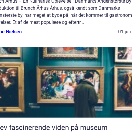
ch Århus – En Kulinarisk Oplevelse i Danmarks Andenstørste By
oduktion til Brunch Århus Århus, også kendt som Danmarks
nstørste by, har meget at byde på, når det kommer til gastronom
elser. Et af de mest populære og eftertr...
ine Nielsen
01 jul
ev fascinerende viden på museum