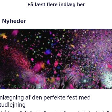
Få læst flere indlæg her
e Nyheder
nlægning af den perfekte fest med
tudlejning