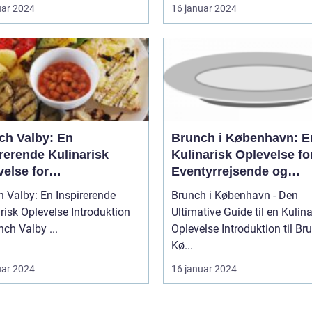
uar 2024
16 januar 2024
ch Valby: En
Brunch i København: E
rerende Kulinarisk
Kulinarisk Oplevelse fo
else for
Eventyrrejsende og
tyrrejsende og
Backpackere
 Valby: En Inspirerende
Brunch i København - Den
packere
k Oplevelse Introduktion
Ultimative Guide til en Kulina
til Brunch Valby ...
Oplevelse Introduktion til Brunch i
Kø...
uar 2024
16 januar 2024