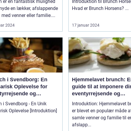
 er en fantastisk mulighed
Introduktion til Brunch Hors
 nyde en lækker, afslappende
Hvad er Brunch Horsens? ...
 med venner eller familie....
uar 2024
17 januar 2024
ch i Svendborg: En
Hjemmelavet brunch: E
arisk Oplevelse for
guide til at imponere di
tyrrejsende og
eventyrrejsende og
packere
backpacker-venner me
 i Svendborg - En Unik
Introduktion: Hjemmelavet b
lækker og historisk
 Oplevelse [Introduktion]
er blevet en populær måde a
inspireret måltid
samle venner og familie til e
afslapp...