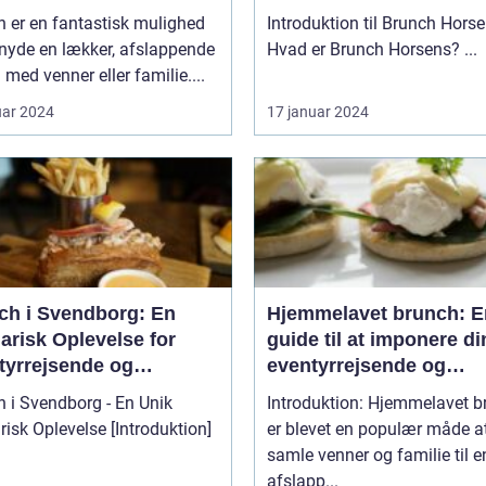
 er en fantastisk mulighed
Introduktion til Brunch Hors
 nyde en lækker, afslappende
Hvad er Brunch Horsens? ...
 med venner eller familie....
uar 2024
17 januar 2024
ch i Svendborg: En
Hjemmelavet brunch: E
arisk Oplevelse for
guide til at imponere di
tyrrejsende og
eventyrrejsende og
packere
backpacker-venner me
 i Svendborg - En Unik
Introduktion: Hjemmelavet b
lækker og historisk
 Oplevelse [Introduktion]
er blevet en populær måde a
inspireret måltid
samle venner og familie til e
afslapp...