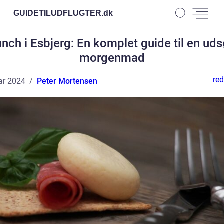
GUIDETILUDFLUGTER.
dk
nch i Esbjerg: En komplet guide til en ud
morgenmad
red
ar 2024
Peter Mortensen