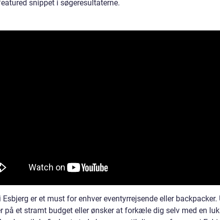
eatured snippet i søgeresultaterne.
 Esbjerg er et must for enhver eventyrrejsende eller backpacker.
 på et stramt budget eller ønsker at forkæle dig selv med en luk