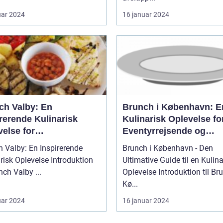
uar 2024
16 januar 2024
ch Valby: En
Brunch i København: E
rerende Kulinarisk
Kulinarisk Oplevelse fo
else for
Eventyrrejsende og
tyrrejsende og
Backpackere
 Valby: En Inspirerende
Brunch i København - Den
packere
k Oplevelse Introduktion
Ultimative Guide til en Kulina
til Brunch Valby ...
Oplevelse Introduktion til Brunch i
Kø...
uar 2024
16 januar 2024