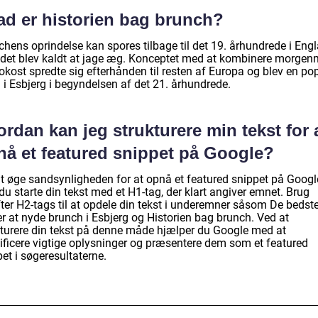
ad er historien bag brunch?
hens oprindelse kan spores tilbage til det 19. århundrede i Engl
 det blev kaldt at jage æg. Konceptet med at kombinere morge
okost spredte sig efterhånden til resten af Europa og blev en po
 i Esbjerg i begyndelsen af det 21. århundrede.
rdan kan jeg strukturere min tekst for 
nå et featured snippet på Google?
at øge sandsynligheden for at opnå et featured snippet på Googl
du starte din tekst med et H1-tag, der klart angiver emnet. Brug
fter H2-tags til at opdele din tekst i underemner såsom De bedst
er at nyde brunch i Esbjerg og Historien bag brunch. Ved at
kturere din tekst på denne måde hjælper du Google med at
tificere vigtige oplysninger og præsentere dem som et featured
et i søgeresultaterne.