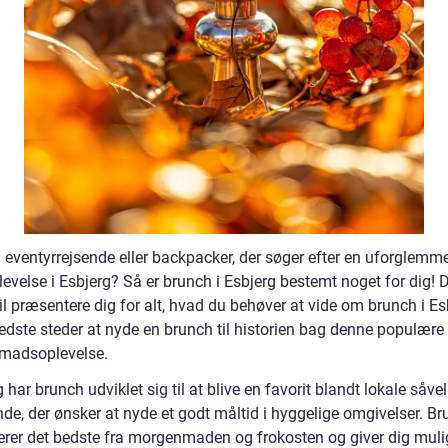
 eventyrrejsende eller backpacker, der søger efter en uforglemme
levelse i Esbjerg? Så er brunch i Esbjerg bestemt noget for dig!
vil præsentere dig for alt, hvad du behøver at vide om brunch i Es
bedste steder at nyde en brunch til historien bag denne populære
madsoplevelse.
g har brunch udviklet sig til at blive en favorit blandt lokale såv
de, der ønsker at nyde et godt måltid i hyggelige omgivelser. B
rer det bedste fra morgenmaden og frokosten og giver dig muli