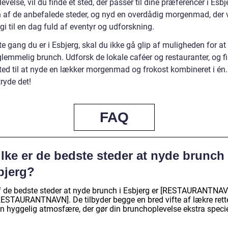
evelse, vil du finde et sted, der passer til dine præferencer i Esbj
 af de anbefalede steder, og nyd en overdådig morgenmad, der v
gi til en dag fuld af eventyr og udforskning.
 gang du er i Esbjerg, skal du ikke gå glip af muligheden for at
lemmelig brunch. Udforsk de lokale caféer og restauranter, og fi
sted til at nyde en lækker morgenmad og frokost kombineret i én.
tryde det!
FAQ
lke er de bedste steder at nyde brunch 
bjerg?
f de bedste steder at nyde brunch i Esbjerg er [RESTAURANTNA
RESTAURANTNAVN]. De tilbyder begge en bred vifte af lækre rett
en hyggelig atmosfære, der gør din brunchoplevelse ekstra specie