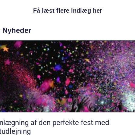
Få læst flere indlæg her
e Nyheder
nlægning af den perfekte fest med
tudlejning