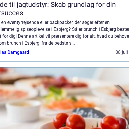
de til jagtudstyr: Skab grundlag for din
tsucces
 en eventyrrejsende eller backpacker, der søger efter en
lemmelig spiseoplevelse i Esbjerg? Så er brunch i Esbjerg best
 for dig! Denne artikel vil præsentere dig for alt, hvad du behøve
om brunch i Esbjerg, fra de bedste s...
ias Damgaard
08 jul