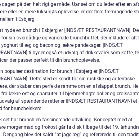
e dagen på den helt rigtige måde. Uanset om du leder efter en af
e eller en mere luksuriøs oplevelse, er der flere fremragende st
mellem i Esbjerg.
 at nyde en brunch i Esbjerg er [INDSÆT RESTAURANTNAVN]. Det
 for sin overdådige og varierede brunchbuffet, der inkluderer alt f
g yoghurt til æg og bacon og lækre pandekager. [INDSÆT
ANTNAVN] tilbyder også et udvalg af drikkevarer som kaffe, te
uicer, der passer perfekt til din brunchoplevelse.
n populær destination for brunch i Esbjerg er [INDSÆT
ANTNAVN]. Dette sted er kendt for sin rustikke og autentiske
re, der skaber den perfekte ramme om en afslappet brunch. He
 fra lækre ost og charcuteri til hjemmebagte boller og croissant
t udvalg af spændende retter er [INDSÆT RESTAURANTNAVN] et 
ed for brunchelskere.
sk set har brunch en fascinerende udvikling. Konceptet med at
re morgenmad og frokost går faktisk tilbage til det 19. århundre
 Dengang blev det kaldt “at jage æg” og refererede til den tradit