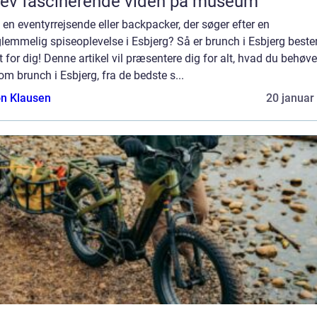
ev fascinerende viden på museum
 en eventyrrejsende eller backpacker, der søger efter en
lemmelig spiseoplevelse i Esbjerg? Så er brunch i Esbjerg best
 for dig! Denne artikel vil præsentere dig for alt, hvad du behøve
om brunch i Esbjerg, fra de bedste s...
n Klausen
20 januar