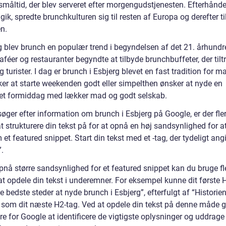
måltid, der blev serveret efter morgengudstjenesten. Efterhån
 gik, spredte brunchkulturen sig til resten af Europa og derefter ti
n.
rg blev brunch en populær trend i begyndelsen af det 21. århundr
féer og restauranter begyndte at tilbyde brunchbuffeter, der til
g turister. I dag er brunch i Esbjerg blevet en fast tradition for m
ker at starte weekenden godt eller simpelthen ønsker at nyde en
et formiddag med lækker mad og godt selskab.
øger efter information om brunch i Esbjerg på Google, er der fle
 strukturere din tekst på for at opnå en høj sandsynlighed for at
 et featured snippet. Start din tekst med et -tag, der tydeligt ang
.
pnå større sandsynlighed for et featured snippet kan du bruge fl
 at opdele din tekst i underemner. For eksempel kunne dit første 
 bedste steder at nyde brunch i Esbjerg”, efterfulgt af “Historie
 som dit næste H2-tag. Ved at opdele din tekst på denne måde g
ere for Google at identificere de vigtigste oplysninger og uddrag