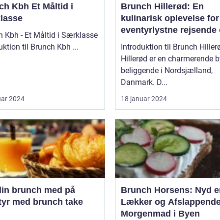
bh Et Måltid i
Brunch Hillerød: En
lasse
kulinarisk oplevelse for
eventyrlystne rejsende
 Kbh - Et Måltid i Særklasse
backpackere
Introduktion til Brunch Kbh ...
Introduktion til Brunch Hiller
Hillerød er en charmerende b
beliggende i Nordsjælland,
Danmark. D...
uar 2024
18 januar 2024
din brunch med på
Brunch Horsens: Nyd e
tyr med brunch take
Lækker og Afslappend
Morgenmad i Byen