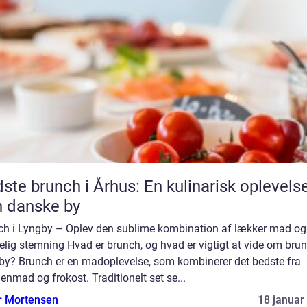
ste brunch i Århus: En kulinarisk oplevelse
 danske by
ch i Lyngby – Oplev den sublime kombination af lækker mad og
lig stemning Hvad er brunch, og hvad er vigtigt at vide om brun
by? Brunch er en madoplevelse, som kombinerer det bedste fra
nmad og frokost. Traditionelt set se...
r Mortensen
18 januar