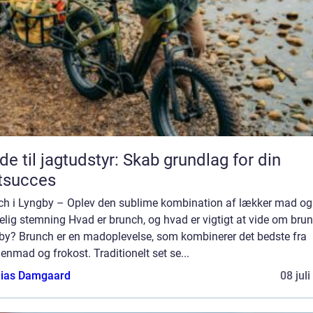
de til jagtudstyr: Skab grundlag for din
tsucces
ch i Lyngby – Oplev den sublime kombination af lækker mad og
lig stemning Hvad er brunch, og hvad er vigtigt at vide om brun
by? Brunch er en madoplevelse, som kombinerer det bedste fra
nmad og frokost. Traditionelt set se...
ias Damgaard
08 jul