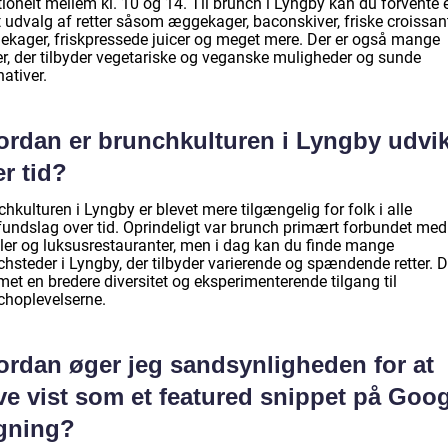
tionelt mellem kl. 10 og 14. Til brunch i Lyngby kan du forvente 
 udvalg af retter såsom æggekager, baconskiver, friske croissant
ekager, friskpressede juicer og meget mere. Der er også mange
er, der tilbyder vegetariske og veganske muligheder og sunde
nativer.
ordan er brunchkulturen i Lyngby udvik
r tid?
hkulturen i Lyngby er blevet mere tilgængelig for folk i alle
undslag over tid. Oprindeligt var brunch primært forbundet med
ller og luksusrestauranter, men i dag kan du finde mange
hsteder i Lyngby, der tilbyder varierende og spændende retter. D
et en bredere diversitet og eksperimenterende tilgang til
choplevelserne.
ordan øger jeg sandsynligheden for at
ve vist som et featured snippet på Goog
gning?