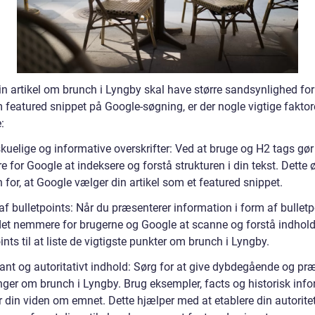
in artikel om brunch i Lyngby skal have større sandsynlighed for 
 featured snippet på Google-søgning, er der nogle vigtige faktor
:
kuelige og informative overskrifter: Ved at bruge og H2 tags gør
for Google at indeksere og forstå strukturen i din tekst. Dette 
for, at Google vælger din artikel som et featured snippet.
af bulletpoints: Når du præsenterer information i form af bulletp
det nemmere for brugerne og Google at scanne og forstå indhold
ints til at liste de vigtigste punkter om brunch i Lyngby.
vant og autoritativt indhold: Sørg for at give dybdegående og pr
nger om brunch i Lyngby. Brug eksempler, facts og historisk info
r din viden om emnet. Dette hjælper med at etablere din autorite