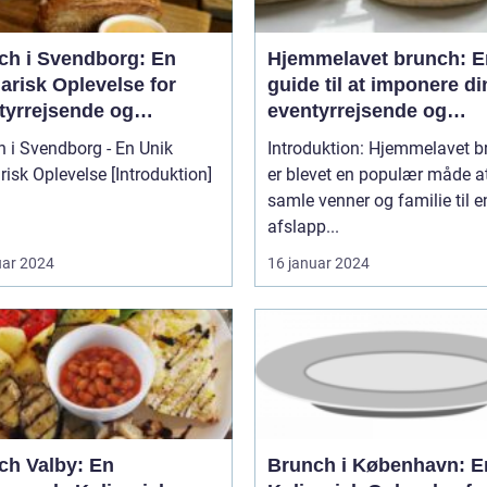
ch i Svendborg: En
Hjemmelavet brunch: E
arisk Oplevelse for
guide til at imponere di
tyrrejsende og
eventyrrejsende og
packere
backpacker-venner me
 i Svendborg - En Unik
Introduktion: Hjemmelavet b
lækker og historisk
 Oplevelse [Introduktion]
er blevet en populær måde a
inspireret måltid
samle venner og familie til e
afslapp...
uar 2024
16 januar 2024
ch Valby: En
Brunch i København: E