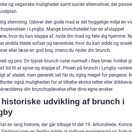
iske og veganske muligheder samt sunde alternativer, der passer 
kostplan.
lig stemning: Udover den gode mad er det hyggelige miljø en vig
choplevelsen i Lyngby. Mange brunchsteder har en afslappet
re, hvor du kan slappe af, nyde din mad og føle dig hjemme. N
har endda bløde sofaer og lænestole, hvor du kan sidde og sna
nner eller læse en god bog, imens du nyder din brunch.
ed og pris: En typisk brunch varer normalt i flere timer, hvilket g
f tid til at spise og slappe af. Prisen på brunch i Lyngby variere
gt af stedet, men generelt set får du rigtig meget for pengene.
ilbyder også muligheden for at tilkøbe ekstra retter eller drikkevar
skræddersy din brunchoplevelse efter dine egne ønsker.
historiske udvikling af brunch i
gby
ar en lang historie, der går tilbage til det 19. århundrede. Konce
i England som en festlig måde at indtage morgenmad og frokos