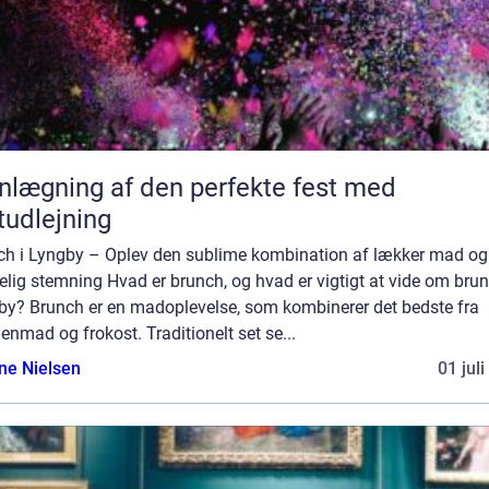
nlægning af den perfekte fest med
tudlejning
ch i Lyngby – Oplev den sublime kombination af lækker mad og
lig stemning Hvad er brunch, og hvad er vigtigt at vide om brun
by? Brunch er en madoplevelse, som kombinerer det bedste fra
nmad og frokost. Traditionelt set se...
ine Nielsen
01 jul