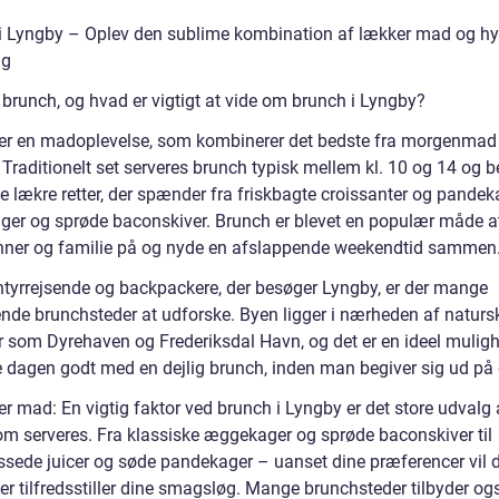
i Lyngby – Oplev den sublime kombination af lækker mad og hy
ng
 brunch, og hvad er vigtigt at vide om brunch i Lyngby?
er en madoplevelse, som kombinerer det bedste fra morgenmad
 Traditionelt set serveres brunch typisk mellem kl. 10 og 14 og b
 lækre retter, der spænder fra friskbagte croissanter og pandeka
er og sprøde baconskiver. Brunch er blevet en populær måde 
ner og familie på og nyde en afslappende weekendtid sammen
ntyrrejsende og backpackere, der besøger Lyngby, er der mange
de brunchsteder at udforske. Byen ligger i nærheden af natur
 som Dyrehaven og Frederiksdal Havn, og det er en ideel muligh
te dagen godt med en dejlig brunch, inden man begiver sig ud på 
r mad: En vigtig faktor ved brunch i Lyngby er det store udvalg 
 som serveres. Fra klassiske æggekager og sprøde baconskiver til
essede juicer og søde pandekager – uanset dine præferencer vil 
er tilfredsstiller dine smagsløg. Mange brunchsteder tilbyder og