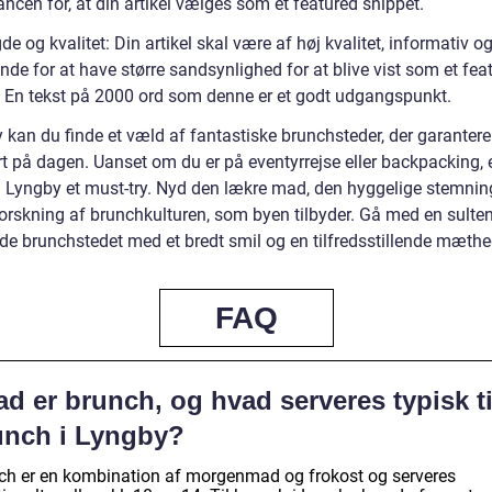
ncen for, at din artikel vælges som et featured snippet.
e og kvalitet: Din artikel skal være af høj kvalitet, informativ o
de for at have større sandsynlighed for at blive vist som et fea
. En tekst på 2000 ord som denne er et godt udgangspunkt.
 kan du finde et væld af fantastiske brunchsteder, der garantere
rt på dagen. Uanset om du er på eventyrrejse eller backpacking, 
i Lyngby et must-try. Nyd den lækre mad, den hyggelige stemnin
orskning af brunchkulturen, som byen tilbyder. Gå med en sult
ade brunchstedet med et bredt smil og en tilfredsstillende mæthe
FAQ
d er brunch, og hvad serveres typisk ti
unch i Lyngby?
ch er en kombination af morgenmad og frokost og serveres