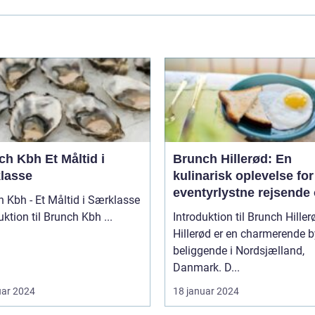
bh Et Måltid i
Brunch Hillerød: En
lasse
kulinarisk oplevelse for
eventyrlystne rejsende
 Kbh - Et Måltid i Særklasse
backpackere
Introduktion til Brunch Kbh ...
Introduktion til Brunch Hiller
Hillerød er en charmerende b
beliggende i Nordsjælland,
Danmark. D...
uar 2024
18 januar 2024