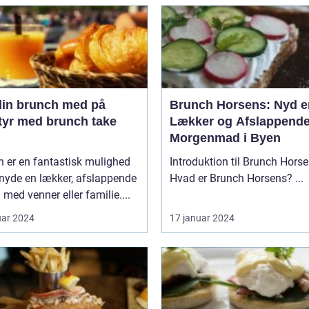
din brunch med på
Brunch Horsens: Nyd e
tyr med brunch take
Lækker og Afslappend
Morgenmad i Byen
 er en fantastisk mulighed
Introduktion til Brunch Hors
 nyde en lækker, afslappende
Hvad er Brunch Horsens? ...
 med venner eller familie....
uar 2024
17 januar 2024