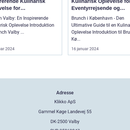
rerende Kulinarisk
Kulinarisk Oplevelse fo
else for
Eventyrrejsende og
tyrrejsende og
Backpackere
 Valby: En Inspirerende
Brunch i København - Den
packere
k Oplevelse Introduktion
Ultimative Guide til en Kulina
til Brunch Valby ...
Oplevelse Introduktion til Brunch i
Kø...
uar 2024
16 januar 2024
Adresse