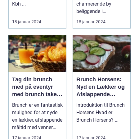
backpackere
Kbh ...
charmerende by
beliggende i
Nordsjælland,
18 januar 2024
18 januar 2024
Danmark. D...
Tag din brunch
Brunch Horsens:
med på eventyr
Nyd en Lækker og
med brunch take
Afslappende
away
Morgenmad i Byen
Brunch er en fantastisk
Introduktion til Brunch
mulighed for at nyde
Horsens Hvad er
en lækker, afslappende
Brunch Horsens? ...
måltid med venner
eller familie....
17 januar 2024
17 januar 2024