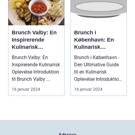
Brunch Valby: En
Brunch i
Inspirerende
København: En
Kulinarisk
Kulinarisk
Oplevelse for
Oplevelse for
Brunch Valby: En
Brunch i København -
Eventyrrejsende
Eventyrrejsende
Inspirerende Kulinarisk
Den Ultimative Guide
og Backpackere
og Backpackere
Oplevelse Introduktion
til en Kulinarisk
til Brunch Valby ...
Oplevelse Introduktion
til Brunch i Kø...
16 januar 2024
16 januar 2024
Adresse