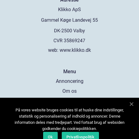
web:
www.klikko.dk
Menu
Annoncering
Om os
Cookies
På vores website bruges cookies til at huske dine indstillinger,
Kontakt os
statistik og personalisering af indhold og annoncer. Denne
Sitemap
information deles med tredjepart. Ved fortsat brug af websiden
godkender du cookiepolitikken.
Ok
Privatlivspolitik