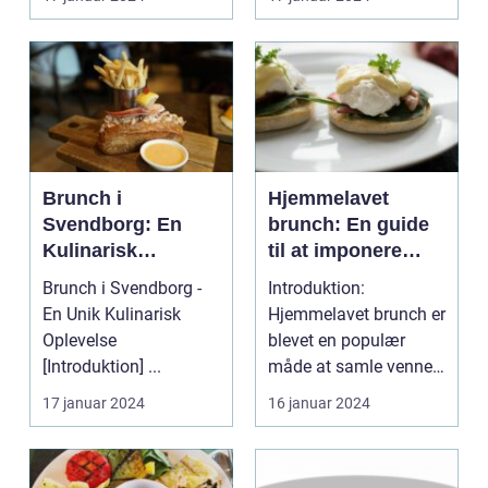
Brunch i
Hjemmelavet
Svendborg: En
brunch: En guide
Kulinarisk
til at imponere
Oplevelse for
dine
Brunch i Svendborg -
Introduktion:
Eventyrrejsende
eventyrrejsende
En Unik Kulinarisk
Hjemmelavet brunch er
og Backpackere
og backpacker-
Oplevelse
blevet en populær
venner med en
[Introduktion] ...
måde at samle venner
lækker og
og familie til en
17 januar 2024
16 januar 2024
historisk inspireret
afslapp...
måltid