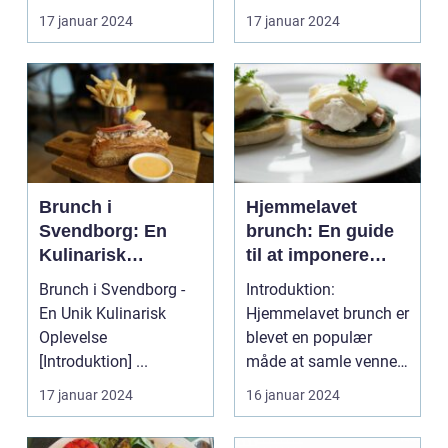
eller familie....
17 januar 2024
17 januar 2024
Brunch i
Hjemmelavet
Svendborg: En
brunch: En guide
Kulinarisk
til at imponere
Oplevelse for
dine
Brunch i Svendborg -
Introduktion:
Eventyrrejsende
eventyrrejsende
En Unik Kulinarisk
Hjemmelavet brunch er
og Backpackere
og backpacker-
Oplevelse
blevet en populær
venner med en
[Introduktion] ...
måde at samle venner
lækker og
og familie til en
17 januar 2024
16 januar 2024
historisk inspireret
afslapp...
måltid