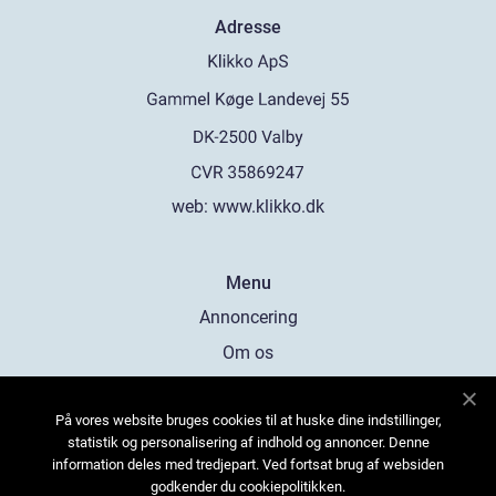
Adresse
web:
www.klikko.dk
Menu
Annoncering
Om os
Cookies
På vores website bruges cookies til at huske dine indstillinger,
Kontakt os
statistik og personalisering af indhold og annoncer. Denne
Sitemap
information deles med tredjepart. Ved fortsat brug af websiden
godkender du cookiepolitikken.