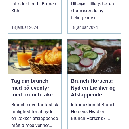
rejsende og
Introduktion til Brunch
Hillerød Hillerød er en
backpackere
Kbh ...
charmerende by
beliggende i
Nordsjælland,
18 januar 2024
18 januar 2024
Danmark. D...
Tag din brunch
Brunch Horsens:
med på eventyr
Nyd en Lækker og
med brunch take
Afslappende
away
Morgenmad i Byen
Brunch er en fantastisk
Introduktion til Brunch
mulighed for at nyde
Horsens Hvad er
en lækker, afslappende
Brunch Horsens? ...
måltid med venner