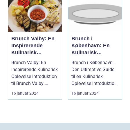
Brunch Valby: En
Brunch i
Inspirerende
København: En
Kulinarisk
Kulinarisk
Oplevelse for
Oplevelse for
Brunch Valby: En
Brunch i København -
Eventyrrejsende
Eventyrrejsende
Inspirerende Kulinarisk
Den Ultimative Guide
og Backpackere
og Backpackere
Oplevelse Introduktion
til en Kulinarisk
til Brunch Valby ...
Oplevelse Introduktion
til Brunch i Kø...
16 januar 2024
16 januar 2024