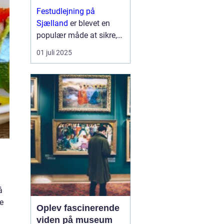
Festudlejning på
Sjælland
er blevet en
populær måde at sikre,
at ethvert arrangement
01 juli 2025
får en ekstra dimension
af sjov og kreativitet. Fra
børnef&osla...
å
e
Oplev fascinerende
viden på museum