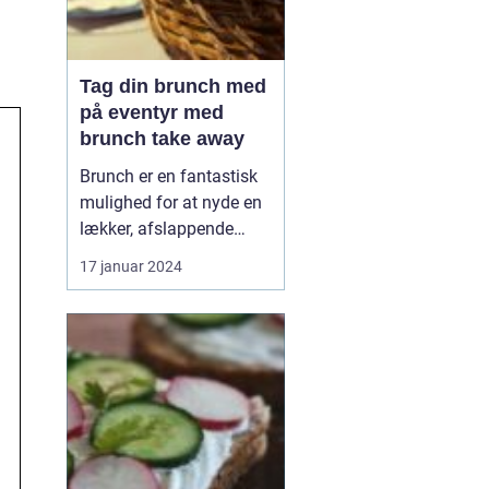
Tag din brunch med
på eventyr med
brunch take away
Brunch er en fantastisk
mulighed for at nyde en
lækker, afslappende
måltid med venner eller
17 januar 2024
familie. Men hvad gør
man, når man er på
farten eller ikke har tid til
at sidde og spise i en
restaurant? Svaret er
enkelt: brunch take
away. Med denne
innova...