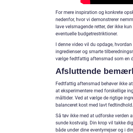
For mere inspiration og konkrete opsk
nedenfor, hvor vi demonstrerer nemme
lave velsmagende retter, der ikke kun 
eventuelle budgetrestriktioner.
I denne video vil du opdage, hvorda
ingredienser og smarte tilberednings
vælge fedtfattig aftensmad som en de
Afsluttende bemær
Fedtfattig aftensmad behøver ikke at
at eksperimentere med forskellige in
måltider. Ved at vælge de rigtige ing
balanceret kost med lavt fedtindhold
Så tøv ikke med at udforske verden a
sunde kostvalg. Din krop vil takke dig
både under dine eventyrrejser og i din