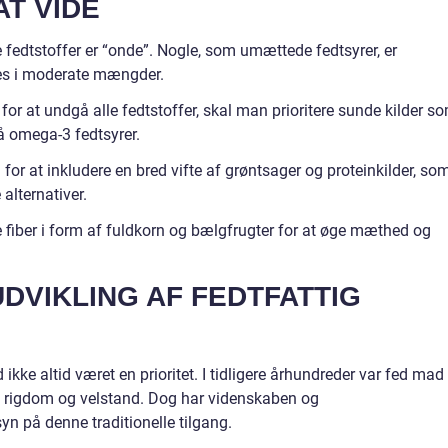
AT VIDE
lle fedtstoffer er “onde”. Nogle, som umættede fedtsyrer, er
es i moderate mængder.
t for at undgå alle fedtstoffer, skal man prioritere sunde kilder s
på omega-3 fedtsyrer.
for at inkludere en bred vifte af grøntsager og proteinkilder, so
alternativer.
øje fiber i form af fuldkorn og bælgfrugter for at øge mæthed og
UDVIKLING AF FEDTFATTIG
 ikke altid været en prioritet. I tidligere århundreder var fed mad
å rigdom og velstand. Dog har videnskaben og
n på denne traditionelle tilgang.