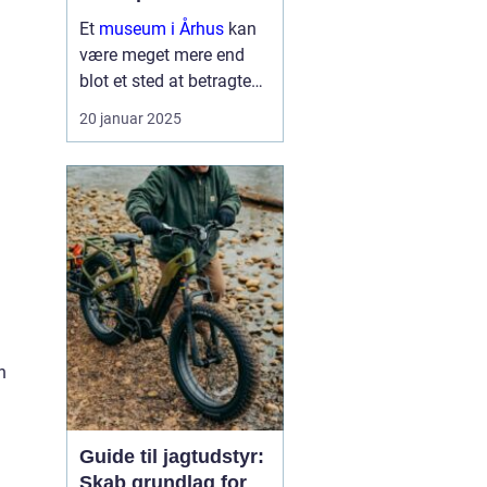
Et
museum i Århus
kan
være meget mere end
blot et sted at betragte
malerier og udstillinger.
20 januar 2025
Det er en rejse gennem
tid og rum, der inviterer
nysgerrige sind til at ...
n
Guide til jagtudstyr:
Skab grundlag for