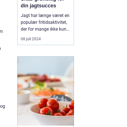
din jagtsucces
Jagt har længe været en
populær fritidsaktivitet,
der for mange ikke kun
om
er en hobby, men en
08 juli 2024
passion. Det udstyr, man
m
vælger at investere i, kan
betyde forskellen mellem
succes og fiasko i felten.
Moderne jagt kræver
den...
 og