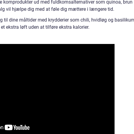
de kornprodukter ud med fuldkornsalternativer som quinoa, brun 
lg vil hjælpe dig med at føle dig mættere i længere tid.
ag til dine måltider med krydderier som chili, hvidløg og basiliku
t ekstra løft uden at tilføre ekstra kalorier.