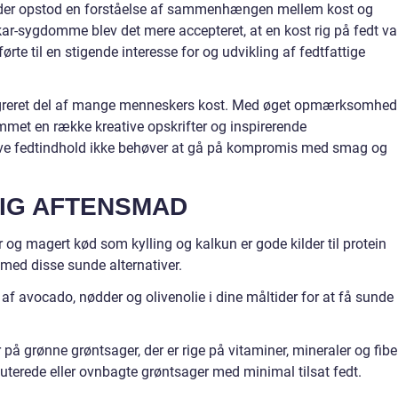
at der opstod en forståelse af sammenhængen mellem kost og
ar-sygdomme blev det mere accepteret, at en kost rig på fedt va
rte til en stigende interesse for og udvikling af fedtfattige
tegreret del af mange menneskers kost. Med øget opmærksomhed
mmet en række kreative opskrifter og inspirerende
lave fedtindhold ikke behøver at gå på kompromis med smag og
TIG AFTENSMAD
r og magert kød som kylling og kalkun er gode kilder til protein
 med disse sunde alternativer.
 af avocado, nødder og olivenolie i dine måltider for at få sunde
på grønne grøntsager, der er rige på vitaminer, mineraler og fibe
uterede eller ovnbagte grøntsager med minimal tilsat fedt.