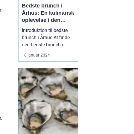
Bedste brunch i
r
Århus: En kulinarisk
oplevelse i den
danske by
Introduktion til bedste
brunch i Århus At finde
den bedste brunch i
Århus kan være en
18 januar 2024
udfordrende opgave for
enhver eventyrrejsende
eller backpacker. Århus
er kendt for sit
pulserende madscene,
og brunch er ingen
undtagelse. Byen har en
bred vifte af...
r.