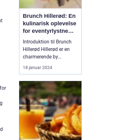
Brunch Hillerød: En
at
kulinarisk oplevelse
for eventyrlystne
rejsende og
Introduktion til Brunch
backpackere
Hillerød Hillerød er en
charmerende by
beliggende i
18 januar 2024
Nordsjælland, Danmark.
Det er et populært
rejsemål for
for
eventyrrejsende og
backpackere, der ønsker
og
at udforske de historiske
og naturlige skatte i
området. En af de mest
ed
popul...