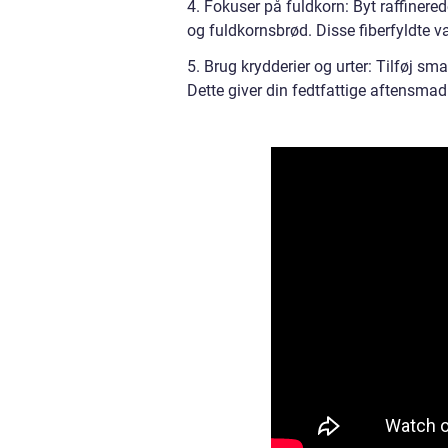
4. Fokuser på fuldkorn: Byt raffinere
og fuldkornsbrød. Disse fiberfyldte va
5. Brug krydderier og urter: Tilføj sm
Dette giver din fedtfattige aftensmad e