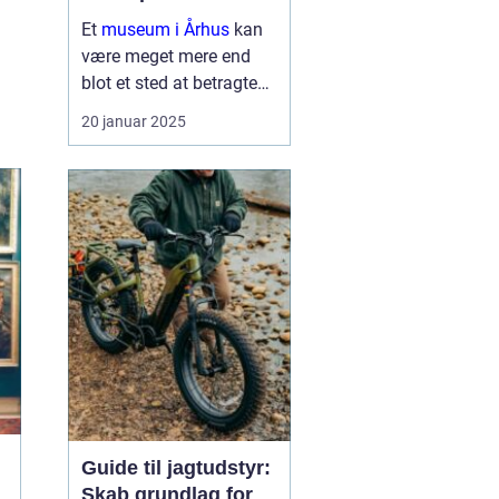
Et
museum i Århus
kan
være meget mere end
blot et sted at betragte
malerier og udstillinger.
20 januar 2025
Det er en rejse gennem
tid og rum, der inviterer
nysgerrige sind til at ...
Guide til jagtudstyr:
Skab grundlag for