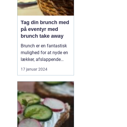
Tag din brunch med
på eventyr med
brunch take away
Brunch er en fantastisk
mulighed for at nyde en
lækker, afslappende
måltid med venner eller
17 januar 2024
familie. Men hvad gør
man, når man er på
farten eller ikke har tid til
at sidde og spise i en
restaurant? Svaret er
enkelt: brunch take
away. Med denne
innova...