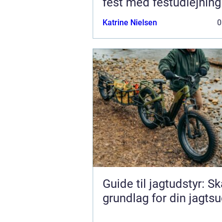
fest med festudlejning
Katrine Nielsen
0
Guide til jagtudstyr: S
grundlag for din jagts