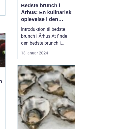
Bedste brunch i
Århus: En kulinarisk
oplevelse i den
danske by
Introduktion til bedste
brunch i Århus At finde
den bedste brunch i
Århus kan være en
18 januar 2024
udfordrende opgave for
enhver eventyrrejsende
eller backpacker. Århus
er kendt for sit
n
pulserende madscene,
og brunch er ingen
undtagelse. Byen har en
bred vifte af...