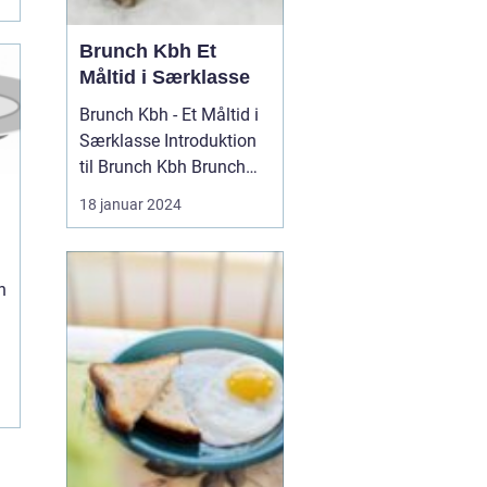
Brunch Kbh Et
Måltid i Særklasse
Brunch Kbh - Et Måltid i
Særklasse Introduktion
til Brunch Kbh Brunch
Kbh er en kulinar...
18 januar 2024
n
e
e
e