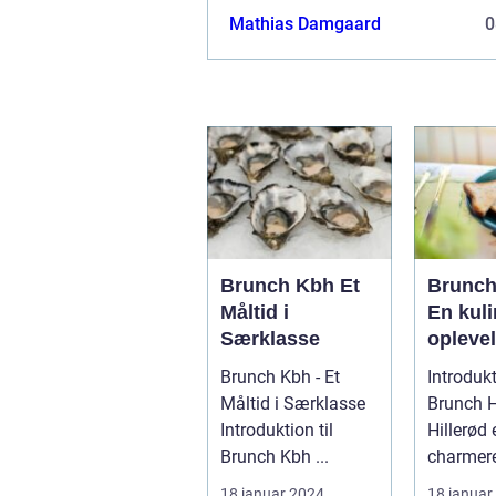
Mathias Damgaard
0
Brunch Kbh Et
Brunch 
Måltid i
En kuli
Særklasse
oplevel
eventy
Brunch Kbh - Et
Introdukt
rejsen
Måltid i Særklasse
Brunch H
backpa
Introduktion til
Hillerød 
Brunch Kbh ...
charmer
beliggen
18 januar 2024
18 januar