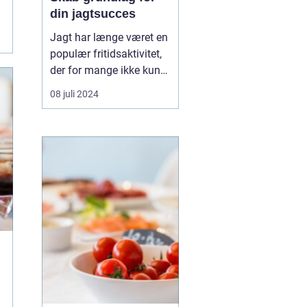
din jagtsucces
Jagt har længe været en
populær fritidsaktivitet,
der for mange ikke kun
er en hobby, men en
08 juli 2024
passion. Det udstyr, man
vælger at investere i, kan
betyde forskellen mellem
succes og fiasko i felten.
Moderne jagt kræver
den...