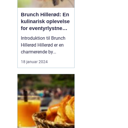
Brunch Hillerød: En
kulinarisk oplevelse
for eventyrlystne
rejsende og
Introduktion til Brunch
backpackere
Hillerød Hillerød er en
charmerende by
beliggende i
18 januar 2024
Nordsjælland, Danmark.
Det er et populært
rejsemål for
eventyrrejsende og
backpackere, der ønsker
at udforske de historiske
og naturlige skatte i
området. En af de mest
popul...