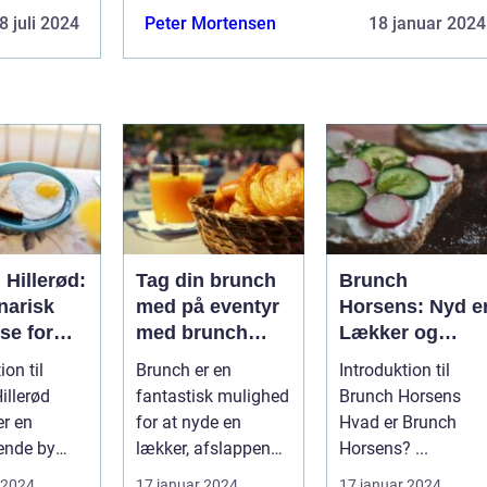
8 juli 2024
Peter Mortensen
18 januar 2024
Hillerød:
Tag din brunch
Brunch
narisk
med på eventyr
Horsens: Nyd e
se for
med brunch
Lækker og
rlystne
take away
Afslappende
ion til
Brunch er en
Introduktion til
de og
Morgenmad i
illerød
fantastisk mulighed
Brunch Horsens
ckere
Byen
er en
for at nyde en
Hvad er Brunch
ende by
lækker, afslappende
Horsens? ...
de i
måltid med venner
 2024
17 januar 2024
17 januar 2024