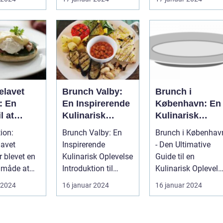
land,
eller familie....
 D...
lavet
Brunch Valby:
Brunch i
: En
En Inspirerende
København: En
l at
Kulinarisk
Kulinarisk
re dine
Oplevelse for
Oplevelse for
ion:
Brunch Valby: En
Brunch i Københav
rrejsende
Eventyrrejsende
Eventyrrejsend
avet
Inspirerende
- Den Ultimative
kpacker-
og Backpackere
og Backpacker
r blevet en
Kulinarisk Oplevelse
Guide til en
 med en
 måde at
Introduktion til
Kulinarisk Oplevels
 og
nner og
Brunch Valby ...
Introduktion til
 2024
16 januar 2024
16 januar 2024
sk
il en
Brunch i Kø...
ret måltid
.