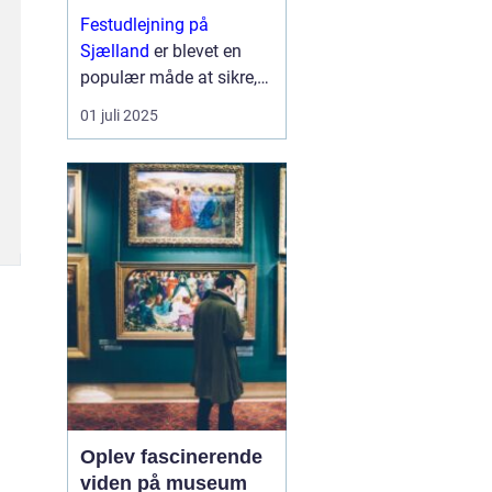
Festudlejning på
Sjælland
er blevet en
populær måde at sikre,
at ethvert arrangement
01 juli 2025
får en ekstra dimension
af sjov og kreativitet. Fra
børnef&osla...
Oplev fascinerende
viden på museum