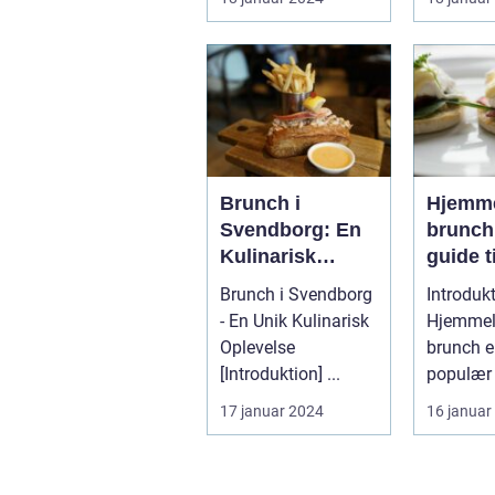
Nordsjæl
Danmark.
Brunch i
Hjemme
Svendborg: En
brunch
Kulinarisk
guide ti
Oplevelse for
impone
Brunch i Svendborg
Introdukt
Eventyrrejsende
eventy
- En Unik Kulinarisk
Hjemmel
og Backpackere
og bac
Oplevelse
brunch e
venner
[Introduktion] ...
populær
lækker
samle ve
17 januar 2024
16 januar
histori
familie t
inspire
afslapp..