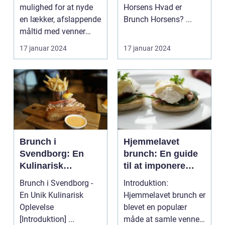
mulighed for at nyde
Horsens Hvad er
en lækker, afslappende
Brunch Horsens? ...
måltid med venner
eller familie....
17 januar 2024
17 januar 2024
Brunch i
Hjemmelavet
Svendborg: En
brunch: En guide
Kulinarisk
til at imponere
Oplevelse for
dine
Brunch i Svendborg -
Introduktion:
Eventyrrejsende
eventyrrejsende
En Unik Kulinarisk
Hjemmelavet brunch er
og Backpackere
og backpacker-
Oplevelse
blevet en populær
venner med en
[Introduktion] ...
måde at samle venner