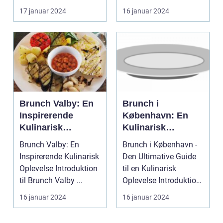
lækker og
og familie til en
17 januar 2024
16 januar 2024
historisk inspireret
afslapp...
måltid
Brunch Valby: En
Brunch i
Inspirerende
København: En
Kulinarisk
Kulinarisk
Oplevelse for
Oplevelse for
Brunch Valby: En
Brunch i København -
Eventyrrejsende
Eventyrrejsende
Inspirerende Kulinarisk
Den Ultimative Guide
og Backpackere
og Backpackere
Oplevelse Introduktion
til en Kulinarisk
til Brunch Valby ...
Oplevelse Introduktion
til Brunch i Kø...
16 januar 2024
16 januar 2024