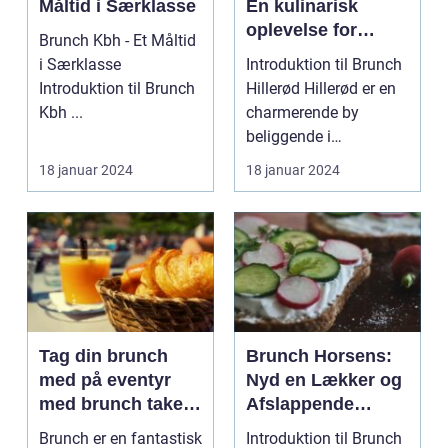
Måltid i Særklasse
En kulinarisk
oplevelse for
Brunch Kbh - Et Måltid
eventyrlystne
i Særklasse
Introduktion til Brunch
rejsende og
Introduktion til Brunch
Hillerød Hillerød er en
backpackere
Kbh ...
charmerende by
beliggende i
Nordsjælland,
18 januar 2024
18 januar 2024
Danmark. D...
Tag din brunch
Brunch Horsens:
med på eventyr
Nyd en Lækker og
med brunch take
Afslappende
away
Morgenmad i Byen
Brunch er en fantastisk
Introduktion til Brunch