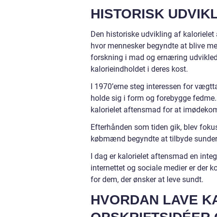
HISTORISK UDVIK
Den historiske udvikling af kaloriele
hvor mennesker begyndte at blive m
forskning i mad og ernæring udvikle
kalorieindholdet i deres kost.
I 1970’erne steg interessen for vægt
holde sig i form og forebygge fedme.
kalorielet aftensmad for at imødek
Efterhånden som tiden gik, blev fokus
købmænd begyndte at tilbyde sundere
I dag er kalorielet aftensmad en in
internettet og sociale medier er der k
for dem, der ønsker at leve sundt.
HVORDAN LAVE K