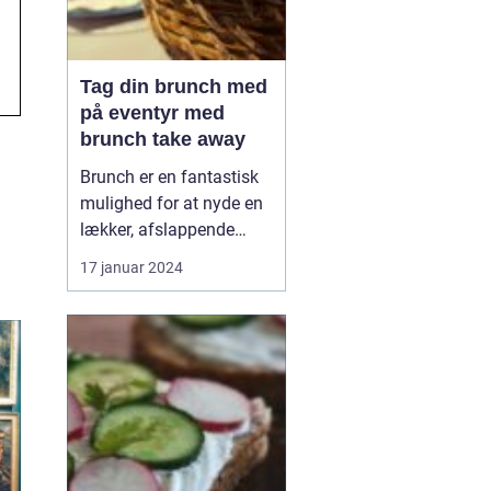
Tag din brunch med
på eventyr med
brunch take away
Brunch er en fantastisk
mulighed for at nyde en
lækker, afslappende
måltid med venner eller
17 januar 2024
familie. Men hvad gør
man, når man er på
farten eller ikke har tid til
at sidde og spise i en
restaurant? Svaret er
enkelt: brunch take
away. Med denne
innova...