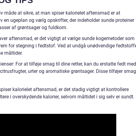
OG TIPS
iv måde at sikre, at man spiser kalorielet aftensmad er at
 en ugeplan og vælg opskrifter, der indeholder sunde proteiner
asser af grøntsager og fuldkorn.
aver aftensmad, er det vigtigt at vælge sunde kogemetoder som
rem for stegning i fedtstof. Ved at undgå unødvendige fedtstoff
e måltider.
nser: For at tilføje smag til dine retter, kan du erstatte fedt me
citrusfrugter, urter og aromatiske grøntsager. Disse tilføjer smag
piser kalorielet aftensmad, er det stadig vigtigt at kontrollere
ere i overskydende kalorier, selvom måltidet i sig selv er sundt.