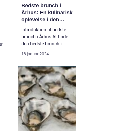
Bedste brunch i
Århus: En kulinarisk
oplevelse i den
danske by
Introduktion til bedste
brunch i Århus At finde
den bedste brunch i
er
Århus kan være en
18 januar 2024
udfordrende opgave for
d
enhver eventyrrejsende
eller backpacker. Århus
er kendt for sit
pulserende madscene,
og brunch er ingen
undtagelse. Byen har en
bred vifte af...