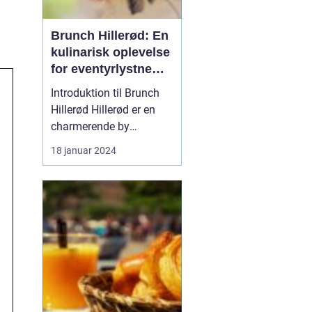
Brunch Hillerød: En
kulinarisk oplevelse
for eventyrlystne
rejsende og
Introduktion til Brunch
backpackere
Hillerød Hillerød er en
charmerende by
beliggende i
18 januar 2024
Nordsjælland, Danmark.
Det er et populært
rejsemål for
eventyrrejsende og
backpackere, der ønsker
at udforske de historiske
og naturlige skatte i
området. En af de mest
popul...