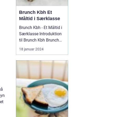
Brunch Kbh Et
Måltid i Særklasse
Brunch Kbh - Et Måltid i
Særklasse Introduktion
til Brunch Kbh Brunch
Kbh er en kulinar...
18 januar 2024
gå
syn
et