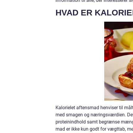
information til alle, der interesserer s
HVAD ER KALORI
Kalorielet aftensmad henviser til mål
med smagen og næringsværdien. Det i
proteinindhold samt begrænse mængden
mad er ikke kun godt for vægttab, me