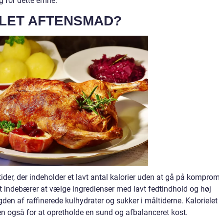
ig for dette emne.
ELET AFTENSMAD?
tider, der indeholder et lavt antal kalorier uden at gå på kompro
ndebærer at vælge ingredienser med lavt fedtindhold og høj
 af raffinerede kulhydrater og sukker i måltiderne. Kalorielet
n også for at opretholde en sund og afbalanceret kost.