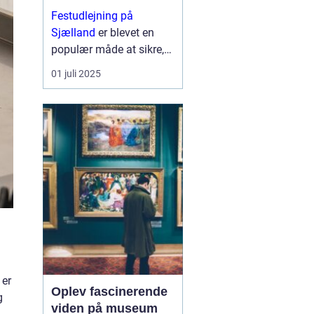
Festudlejning på
Sjælland
er blevet en
populær måde at sikre,
at ethvert arrangement
01 juli 2025
får en ekstra dimension
af sjov og kreativitet. Fra
børnef&osla...
 er
Oplev fascinerende
g
viden på museum