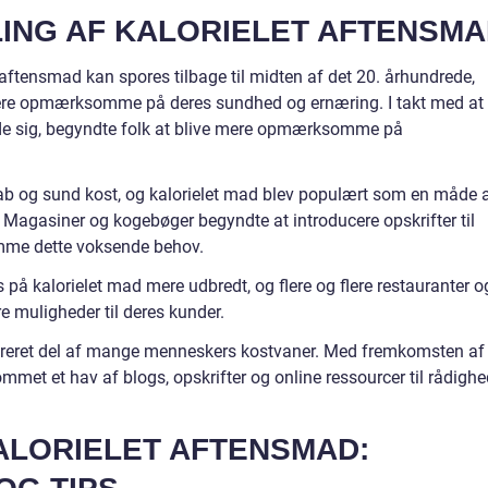
LING AF KALORIELET AFTENSM
t aftensmad kan spores tilbage til midten af det 20. århundrede,
ere opmærksomme på deres sundhed og ernæring. I takt med at
de sig, begyndte folk at blive mere opmærksomme på
tab og sund kost, og kalorielet mad blev populært som en måde 
 Magasiner og kogebøger begyndte at introducere opskrifter til
omme dette voksende behov.
 på kalorielet mad mere udbredt, og flere og flere restauranter o
 muligheder til deres kunder.
tegreret del af mange menneskers kostvaner. Med fremkomsten af
ommet et hav af blogs, opskrifter og online ressourcer til rådigh
ALORIELET AFTENSMAD: