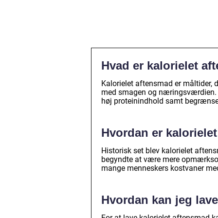
Hvad er kalorielet a
Kalorielet aftensmad er måltider, 
med smagen og næringsværdien. De
høj proteinindhold samt begrænse
Hvordan er kalorielet
Historisk set blev kalorielet afte
begyndte at være mere opmærksomm
mange menneskers kostvaner med e
Hvordan kan jeg lave
For at lave kalorielet aftensmad k