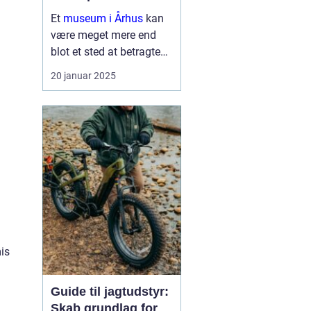
Et
museum i Århus
kan
være meget mere end
blot et sted at betragte
malerier og udstillinger.
20 januar 2025
Det er en rejse gennem
tid og rum, der inviterer
nysgerrige sind til at ...
mis
Guide til jagtudstyr:
Skab grundlag for