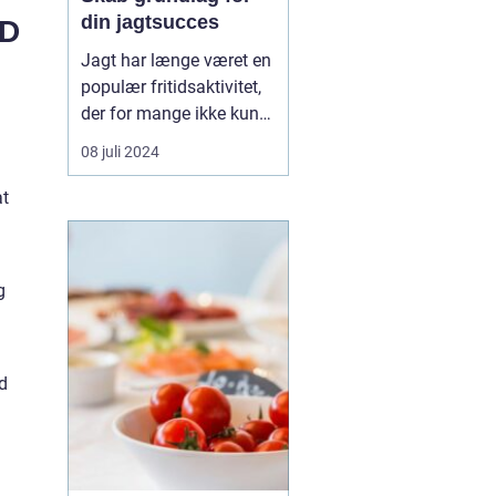
din jagtsucces
AD
Jagt har længe været en
populær fritidsaktivitet,
der for mange ikke kun
er en hobby, men en
08 juli 2024
passion. Det udstyr, man
vælger at investere i, kan
at
betyde forskellen mellem
succes og fiasko i felten.
Moderne jagt kræver
g
den...
ed