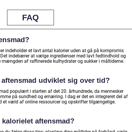
FAQ
ftensmad?
der indeholder et lavt antal kalorier uden at gå på kompromis
t indebærer at vælge ingredienser med lavt fedtindhold og
 mængden af raffinerede kulhydrater og sukker i måltiderne.
 aftensmad udviklet sig over tid?
nsmad populært i starten af det 20. århundrede, da mennesker
e på sundhed og ernæring. I dag er det en integreret del af
t væld af online ressourcer og opskrifter tilgængelige.
 kalorielet aftensmad?
an du følge disse tips: planlæg dine måltider på forhånd, vælg