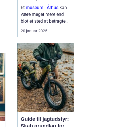
Et
museum i Århus
kan
være meget mere end
blot et sted at betragte
malerier og udstillinger.
20 januar 2025
Det er en rejse gennem
tid og rum, der inviterer
nysgerrige sind til at ...
Guide til jagtudstyr:
Skab grundlag for