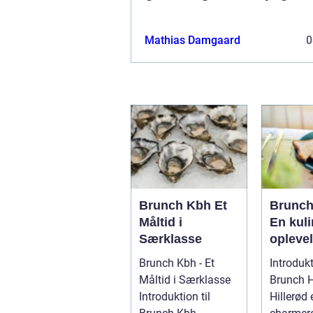
Mathias Damgaard
0
Brunch Kbh Et
Brunch 
Måltid i
En kuli
Særklasse
oplevel
eventy
Brunch Kbh - Et
Introdukt
rejsen
Måltid i Særklasse
Brunch H
backpa
Introduktion til
Hillerød 