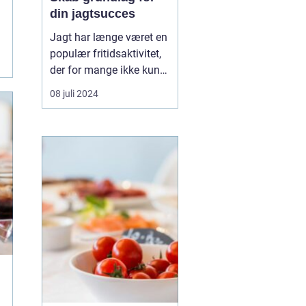
din jagtsucces
Jagt har længe været en
populær fritidsaktivitet,
der for mange ikke kun
er en hobby, men en
08 juli 2024
passion. Det udstyr, man
vælger at investere i, kan
betyde forskellen mellem
succes og fiasko i felten.
Moderne jagt kræver
den...