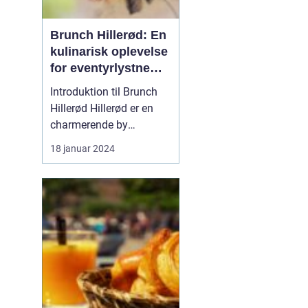
Brunch Hillerød: En
kulinarisk oplevelse
for eventyrlystne
rejsende og
Introduktion til Brunch
backpackere
Hillerød Hillerød er en
charmerende by
beliggende i
18 januar 2024
Nordsjælland, Danmark.
Det er et populært
rejsemål for
eventyrrejsende og
backpackere, der ønsker
at udforske de historiske
og naturlige skatte i
området. En af de mest
popul...