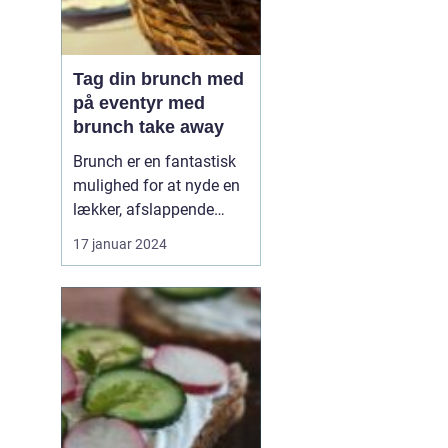
Tag din brunch med
på eventyr med
brunch take away
Brunch er en fantastisk
mulighed for at nyde en
lækker, afslappende
måltid med venner eller
17 januar 2024
familie. Men hvad gør
man, når man er på
farten eller ikke har tid til
at sidde og spise i en
restaurant? Svaret er
enkelt: brunch take
away. Med denne
innova...