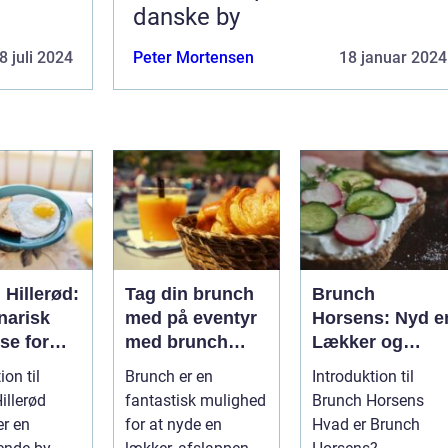
danske by
8 juli 2024
Peter Mortensen
18 januar 2024
Hillerød:
Tag din brunch
Brunch
narisk
med på eventyr
Horsens: Nyd e
se for
med brunch
Lækker og
rlystne
take away
Afslappende
ion til
Brunch er en
Introduktion til
de og
Morgenmad i
illerød
fantastisk mulighed
Brunch Horsens
ckere
Byen
er en
for at nyde en
Hvad er Brunch