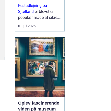
Festudlejning på
Sjælland
er blevet en
populær måde at sikre,
at ethvert arrangement
01 juli 2025
får en ekstra dimension
af sjov og kreativitet. Fra
børnef&osla...
Oplev fascinerende
viden på museum