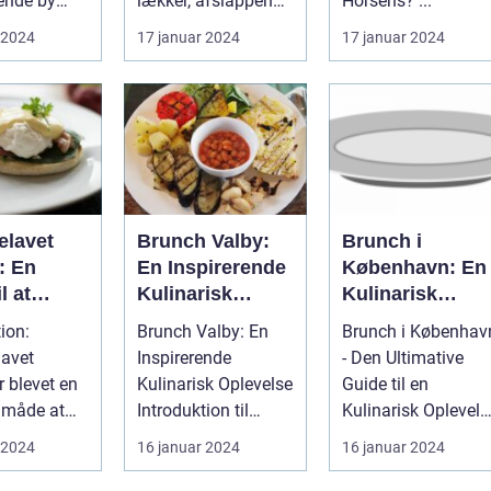
ende by
lækker, afslappende
Horsens? ...
de i
måltid med venner
 2024
17 januar 2024
17 januar 2024
land,
eller familie....
 D...
lavet
Brunch Valby:
Brunch i
: En
En Inspirerende
København: En
l at
Kulinarisk
Kulinarisk
re dine
Oplevelse for
Oplevelse for
ion:
Brunch Valby: En
Brunch i Københav
rrejsende
Eventyrrejsende
Eventyrrejsend
avet
Inspirerende
- Den Ultimative
kpacker-
og Backpackere
og Backpacker
r blevet en
Kulinarisk Oplevelse
Guide til en
 med en
 måde at
Introduktion til
Kulinarisk Oplevels
 og
nner og
Brunch Valby ...
Introduktion til
 2024
16 januar 2024
16 januar 2024
sk
il en
Brunch i Kø...
ret måltid
.