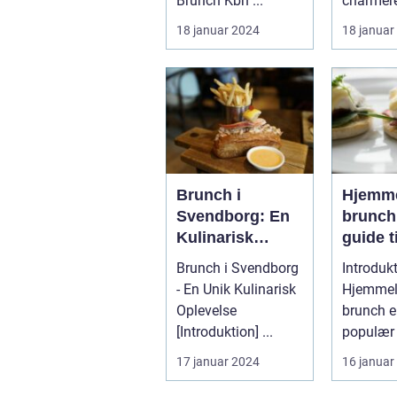
Brunch Kbh ...
charmer
beliggen
18 januar 2024
18 januar
Nordsjæl
Danmark.
Brunch i
Hjemme
Svendborg: En
brunch
Kulinarisk
guide ti
Oplevelse for
impone
Brunch i Svendborg
Introdukt
Eventyrrejsende
eventy
- En Unik Kulinarisk
Hjemmel
og Backpackere
og bac
Oplevelse
brunch e
venner
[Introduktion] ...
populær
lækker
samle ve
17 januar 2024
16 januar
histori
familie t
inspire
afslapp..