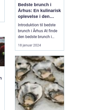
Bedste brunch i
Århus: En kulinarisk
oplevelse i den
danske by
Introduktion til bedste
brunch i Århus At finde
den bedste brunch i
Århus kan være en
18 januar 2024
udfordrende opgave for
enhver eventyrrejsende
eller backpacker. Århus
er kendt for sit
pulserende madscene,
n
og brunch er ingen
undtagelse. Byen har en
bred vifte af...