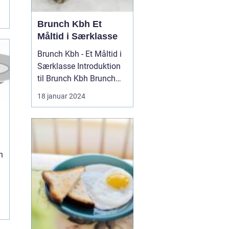
Brunch Kbh Et
Måltid i Særklasse
Brunch Kbh - Et Måltid i
Særklasse Introduktion
til Brunch Kbh Brunch
Kbh er en kulinar...
18 januar 2024
n
e
e
e