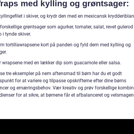
raps med kylling og grøntsager:
yllingefilet i skiver, og krydr den med en mexicansk krydderibla
orskellige grøntsager som agurker, tomater, salat, revet gulerod
i tynde skiver.
m tortillawrapsene kort på panden og fyld dem med kylling og
ger.
r wrapsene med en lækker dip som guacamole eller salsa.
se tre eksempler på nem aftensmad til børn har du et godt
unkt for at variere og tilpasse opskrifterne efter dine børns
ncer og ernæringsbehov. Vær kreativ og prøv forskellige kombin
dienser for at sikre, at børnene får et afbalanceret og velsmage