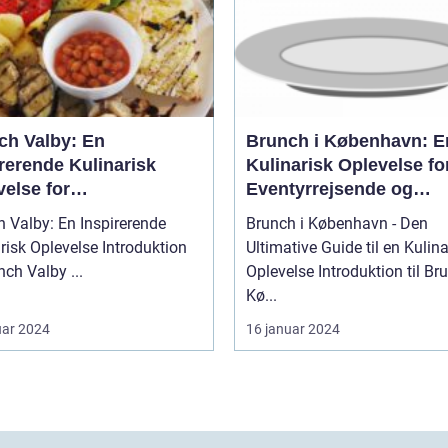
ch Valby: En
Brunch i København: E
rerende Kulinarisk
Kulinarisk Oplevelse fo
else for
Eventyrrejsende og
tyrrejsende og
Backpackere
 Valby: En Inspirerende
Brunch i København - Den
packere
k Oplevelse Introduktion
Ultimative Guide til en Kulina
til Brunch Valby ...
Oplevelse Introduktion til Brunch i
Kø...
uar 2024
16 januar 2024