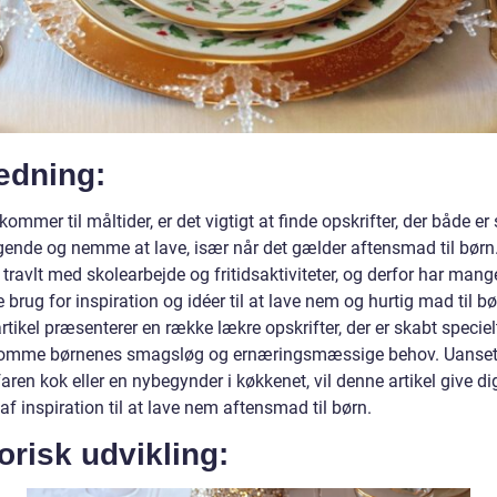
edning:
kommer til måltider, er det vigtigt at finde opskrifter, der både er
ende og nemme at lave, især når det gælder aftensmad til børn
 travlt med skolearbejde og fritidsaktiviteter, og derfor har mang
 brug for inspiration og idéer til at lave nem og hurtig mad til b
tikel præsenterer en række lækre opskrifter, der er skabt specielt 
omme børnenes smagsløg og ernæringsmæssige behov. Uanse
faren kok eller en nybegynder i køkkenet, vil denne artikel give di
f inspiration til at lave nem aftensmad til børn.
orisk udvikling: