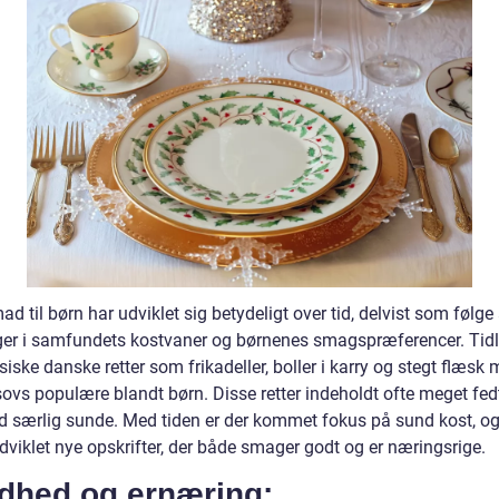
d til børn har udviklet sig betydeligt over tid, delvist som følge
er i samfundets kostvaner og børnenes smagspræferencer. Tidl
siske danske retter som frikadeller, boller i karry og stegt flæsk
sovs populære blandt børn. Disse retter indeholdt ofte meget fed
tid særlig sunde. Med tiden er der kommet fokus på sund kost, og
dviklet nye opskrifter, der både smager godt og er næringsrige.
dhed og ernæring: