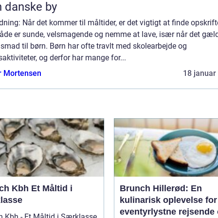
 danske by
dning: Når det kommer til måltider, er det vigtigt at finde opskrifte
både er sunde, velsmagende og nemme at lave, især når det gæl
smad til børn. Børn har ofte travlt med skolearbejde og
dsaktiviteter, og derfor har mange for...
r Mortensen
18 januar
bh Et Måltid i
Brunch Hillerød: En
lasse
kulinarisk oplevelse for
eventyrlystne rejsende
 Kbh - Et Måltid i Særklasse