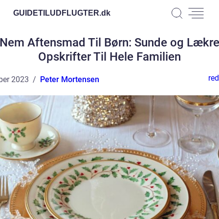
GUIDETILUDFLUGTER.
dk
Nem Aftensmad Til Børn: Sunde og Lækr
Opskrifter Til Hele Familien
red
ber 2023
Peter Mortensen