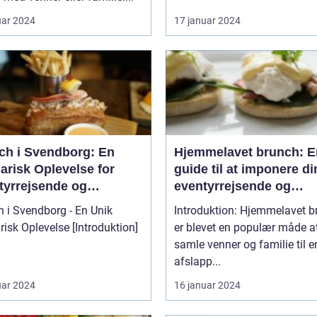
uar 2024
17 januar 2024
ch i Svendborg: En
Hjemmelavet brunch: E
arisk Oplevelse for
guide til at imponere di
tyrrejsende og
eventyrrejsende og
packere
backpacker-venner me
 i Svendborg - En Unik
Introduktion: Hjemmelavet b
lækker og historisk
 Oplevelse [Introduktion]
er blevet en populær måde a
inspireret måltid
samle venner og familie til e
afslapp...
uar 2024
16 januar 2024