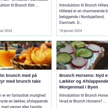
backpackere
Introduktion til Brunch Kbh ...
Introduktion til Brunch Hiller
Hillerød er en charmerende b
beliggende i Nordsjælland,
Danmark. D...
uar 2024
18 januar 2024
din brunch med på
Brunch Horsens: Nyd e
tyr med brunch take
Lækker og Afslappend
Morgenmad i Byen
 er en fantastisk mulighed
Introduktion til Brunch Hors
 nyde en lækker, afslappende
Hvad er Brunch Horsens? ...
 med venner eller familie....