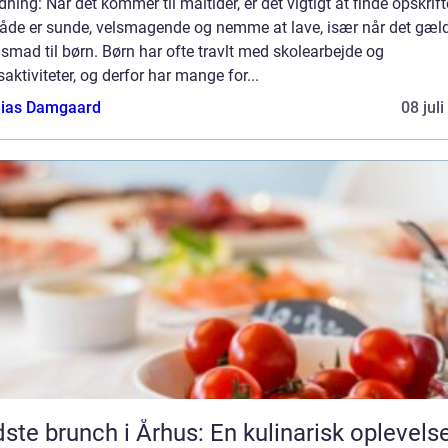
dning: Når det kommer til måltider, er det vigtigt at finde opskrifte
både er sunde, velsmagende og nemme at lave, især når det gæl
smad til børn. Børn har ofte travlt med skolearbejde og
dsaktiviteter, og derfor har mange for...
ias Damgaard
08 jul
ste brunch i Århus: En kulinarisk oplevelse