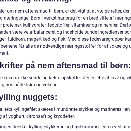
aler om nem aftensmad til børn, er det vigtigt at vælge retter, der 
 næringsrige. Børn i vækst har brug for en bred vifte af nærings
 proteiner, kulhydrater, fedtstoffer, vitaminer og mineraler. Derfo
aden være velafbalanceret og indeholde sunde ingredienser s
ger, fuldkorn, magert kød og fisk. Med disse fødevaregrupper ka
t børnene får alle de nødvendige næringsstoffer for at vokse og 
malt.
rifter på nem aftensmad til børn:
 er en række sunde og lækre opskrifter, der er lette at lave og vil
g hos både børn og voksne.
ylling nuggets:
litets kyllingefilet skæres i mundrette stykker og marineres i en
 af yoghurt, citronsaft og krydderier.
ingen dækker kyllingestykkerne og brødkrummer, enten ved at r