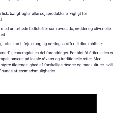
fisk, bælgfrugter eller sojaprodukter er vigtigt for
d
r med umættede fedtstoffer som avocado, nødder og olivenolie
red
og urter kan tilføje smag og næringsstoffer til dine måltider
mad” gennemgået en del forandringer. For blot få årtier siden v
pelt baseret på lokale råvarer og traditionelle retter. Med
større tilgængelighed af forskellige råvarer og madkulturer, hvil
n af sunde aftensmadsmuligheder.