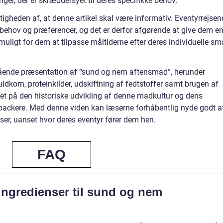
inger, der er skræddersyet til deres specifikke behov.
tigheden af, at denne artikel skal være informativ. Eventyrrejse
behov og præferencer, og det er derfor afgørende at give dem e
 muligt for dem at tilpasse måltiderne efter deres individuelle s
egående præsentation af “sund og nem aftensmad”, herunder
ldkorn, proteinkilder, udskiftning af fedtstoffer samt brugen af
 set på den historiske udvikling af denne madkultur og dens
kpackere. Med denne viden kan læserne forhåbentlig nyde godt a
, uanset hvor deres eventyr fører dem hen.
FAQ
 ingredienser til sund og nem