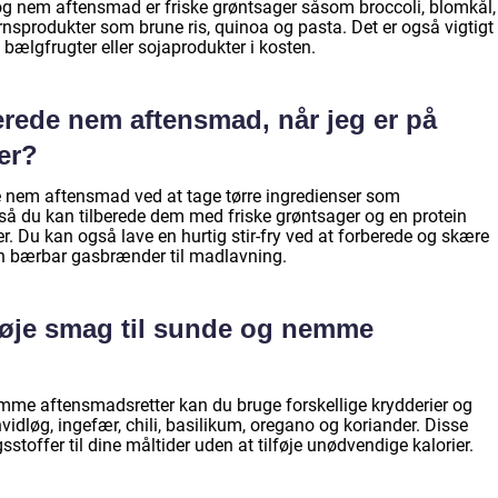
d og nem aftensmad er friske grøntsager såsom broccoli, blomkål,
nsprodukter som brune ris, quinoa og pasta. Det er også vigtigt
, bælgfrugter eller sojaprodukter i kosten.
erede nem aftensmad, når jeg er på
er?
nem aftensmad ved at tage tørre ingredienser som
 så du kan tilberede dem med friske grøntsager og en protein
r. Du kan også lave en hurtig stir-fry ved at forberede og skære
n bærbar gasbrænder til madlavning.
føje smag til sunde og nemme
nemme aftensmadsretter kan du bruge forskellige krydderier og
vidløg, ingefær, chili, basilikum, oregano og koriander. Disse
stoffer til dine måltider uden at tilføje unødvendige kalorier.