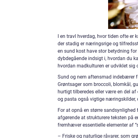
I en travl hverdag, hvor tiden ofte e
der stadig er næringsrige og tilfredss
en sund kost have stor betydning for 
dybdegående indsigt i, hvordan du ka
hvordan madkulturen er udviklet sig o
Sund og nem aftensmad indebærer førs
Grøntsager som broccoli, blomkål, gul
hurtigt tilberedes eller være en del a
og pasta også vigtige næringskilder
For at opnå en større sandsynlighed f
afgørende at strukturere teksten på en
fremhæver essentielle elementer af 
– Friske og naturlige råvarer, som g