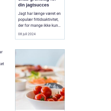
din jagtsucces
Jagt har længe været en
populær fritidsaktivitet,
der for mange ikke kun
er en hobby, men en
08 juli 2024
passion. Det udstyr, man
vælger at investere i, kan
betyde forskellen mellem
ar
succes og fiasko i felten.
Moderne jagt kræver
ket
den...