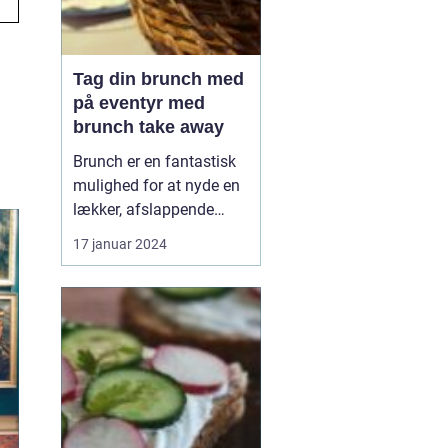
Tag din brunch med
på eventyr med
brunch take away
Brunch er en fantastisk
mulighed for at nyde en
lækker, afslappende
måltid med venner eller
17 januar 2024
familie. Men hvad gør
man, når man er på
farten eller ikke har tid til
at sidde og spise i en
restaurant? Svaret er
enkelt: brunch take
away. Med denne
innova...