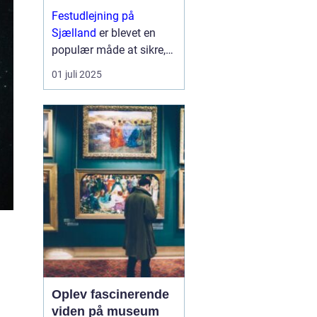
Festudlejning på
Sjælland
er blevet en
populær måde at sikre,
at ethvert arrangement
01 juli 2025
får en ekstra dimension
af sjov og kreativitet. Fra
børnef&osla...
Oplev fascinerende
viden på museum