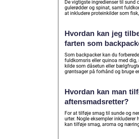
De vigtigste ingredienser til sun
gulerødder og spinat, samt fuldkor
at inkludere proteinkilder som fisk
Hvordan kan jeg tilb
farten som backpack
Som backpacker kan du forberede 
fuldkornsris eller quinoa med dig,
kilde som dåsetun eller bælgfrugte
grøntsager på forhånd og bruge e
Hvordan kan man til
aftensmadsretter?
For at tilføje smag til sunde og 
urter. Nogle eksempler inkluderer h
kan tilføje smag, aroma og nærings