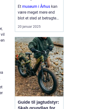
Et
museum i Århus
kan
være meget mere end
blot et sted at betragte
malerier og udstillinger.
20 januar 2025
r,
Det er en rejse gennem
vil
tid og rum, der inviterer
 en
nysgerrige sind til at ...
oa
.
et
er
Guide til jagtudstyr:
Skab grundlag for