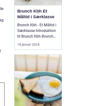
nde
Brunch Kbh Et
n
Måltid i Særklasse
mag
Brunch Kbh - Et Måltid i
Særklasse Introduktion
til Brunch Kbh Brunch
Kbh er en kulinar...
18 januar 2024
f