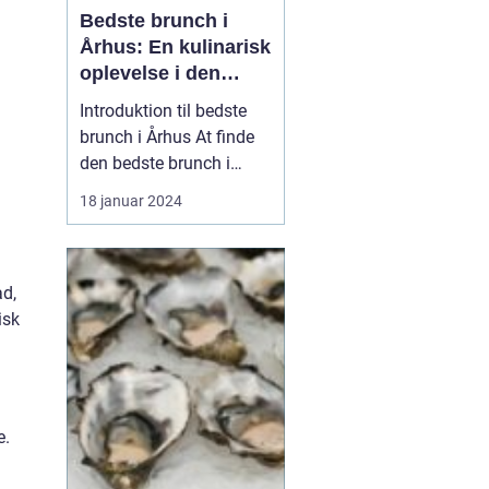
Bedste brunch i
Århus: En kulinarisk
oplevelse i den
danske by
Introduktion til bedste
brunch i Århus At finde
den bedste brunch i
Århus kan være en
18 januar 2024
udfordrende opgave for
enhver eventyrrejsende
eller backpacker. Århus
ad,
er kendt for sit
isk
pulserende madscene,
og brunch er ingen
undtagelse. Byen har en
bred vifte af...
e.