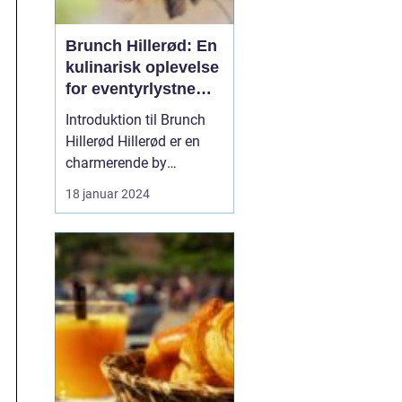
Brunch Hillerød: En
kulinarisk oplevelse
for eventyrlystne
rejsende og
Introduktion til Brunch
backpackere
Hillerød Hillerød er en
charmerende by
beliggende i
18 januar 2024
Nordsjælland, Danmark.
Det er et populært
rejsemål for
eventyrrejsende og
backpackere, der ønsker
at udforske de historiske
og naturlige skatte i
området. En af de mest
popul...