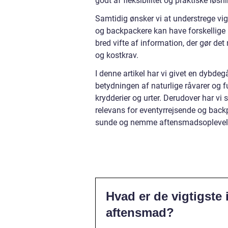
godt af fleksibilitet og praktiske løsn
Samtidig ønsker vi at understrege vig
og backpackere kan have forskellige 
bred vifte af information, der gør det
og kostkrav.
I denne artikel har vi givet en dybd
betydningen af naturlige råvarer og fu
krydderier og urter. Derudover har vi
relevans for eventyrrejsende og bac
sunde og nemme aftensmadsoplevelser
Hvad er de vigtigste
aftensmad?