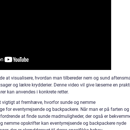
de at visualisere, hvordan man tilbereder nem og sund aftensm
ntsager og lækre krydderier. Denne video vil give læserne en prakt
er kan anvendes i konkrete retter.
 det vigtigt at fremhæve, hvorfor sunde og nemme
ige for eventyrrejsende og backpackere. Når man er på farten og
udfordrende at finde sunde madmuligheder, der også er bekvemm
 og nemme opskrifter kan eventyrrejsende og backpackere nyde