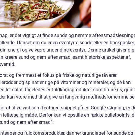
r knap, er det vigtigt at finde sunde og nemme aftensmadsløsninge
tillende. Uanset om du er en eventyrrejsende eller en backpacker, 
din energi og velvære under dine eventyr. Denne artikel giver dig
n kreere sund og nem aftensmad, samt historiske aspekter af,
ver tid.
t og fremmest et fokus på friske og naturlige råvarer.
erødder og spinat er rige på vitaminer og mineraler, og de kan
f en let salat. Ligeledes er fuldkornsprodukter som brune ris, quin
, der kan være med til at give en langvarig mæthedsfornemmelse
or at blive vist som featured snippet på en Google søgning, er d
 letlæselig måde. Derfor kan vi opstille en række bulletpoints, d
“sund og nem aftensmad”:
røntsager og fuldkornsprodukter, danner grundlaget for sunde og