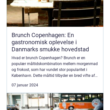
Brunch Copenhagen: En
gastronomisk oplevelse i
Danmarks smukke hovedstad
Hvad er brunch Copenhagen? Brunch er en
populær måltidskombination mellem morgenmad
og frokost, som har vundet stor popularitet i
København. Dette måltid tilbyder en bred vifte af
lækre retter, der er ideelle til at starte dagen med,
07 januar 2024
især for eventyr...