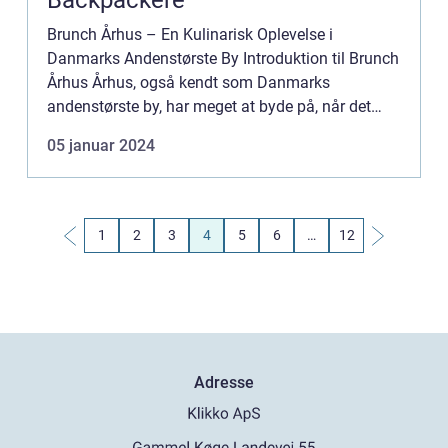
Backpackere
Brunch Århus – En Kulinarisk Oplevelse i
Danmarks Andenstørste By Introduktion til Brunch
Århus Århus, også kendt som Danmarks
andenstørste by, har meget at byde på, når det
kommer til gastronomiske oplevelser. Et af de
05 januar 2024
mest populære og eftertr...
1
2
3
4
5
6
…
12
Adresse