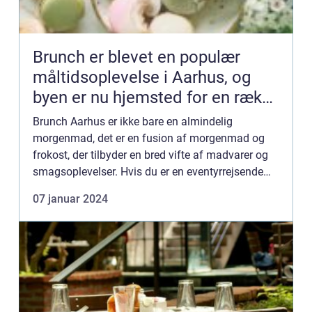
Brunch er blevet en populær
måltidsoplevelse i Aarhus, og
byen er nu hjemsted for en række
fantastiske brunchsteder
Brunch Aarhus er ikke bare en almindelig
morgenmad, det er en fusion af morgenmad og
frokost, der tilbyder en bred vifte af madvarer og
smagsoplevelser. Hvis du er en eventyrrejsende
eller backpacker i Aarhus, er brunch en fantastisk
07 januar 2024
måde at starte d...